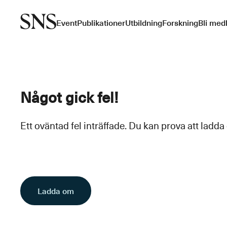
Event
Publikationer
Utbildning
Forskning
Bli med
Något gick fel!
Ett oväntad fel inträffade. Du kan prova att ladda
Ladda om