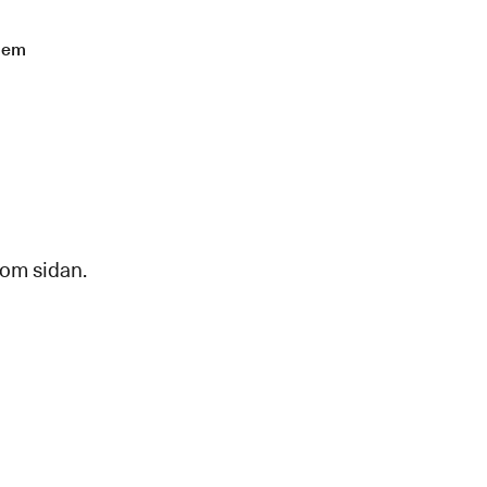
lem
 om sidan.