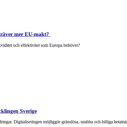
m kräver mer EU-makt?
kviditet och effektivitet som Europa behöver?
cklingen Sverige
gar. Digitaliseringen möjliggör gränslösa, snabba och billiga betalninga