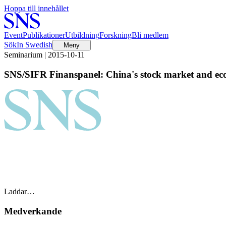
Hoppa till innehållet
Event
Publikationer
Utbildning
Forskning
Bli medlem
Sök
In Swedish
Meny
Seminarium | 2015-10-11
SNS/SIFR Finanspanel: China's stock market and e
Laddar…
Medverkande