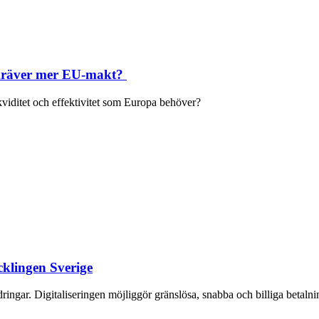
m kräver mer EU-makt?
kviditet och effektivitet som Europa behöver?
cklingen Sverige
gar. Digitaliseringen möjliggör gränslösa, snabba och billiga betalninga