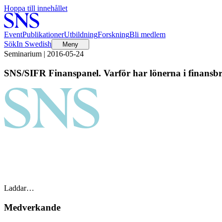
Hoppa till innehållet
Event
Publikationer
Utbildning
Forskning
Bli medlem
Sök
In Swedish
Meny
Seminarium | 2016-05-24
SNS/SIFR Finanspanel. Varför har lönerna i finansb
Laddar…
Medverkande