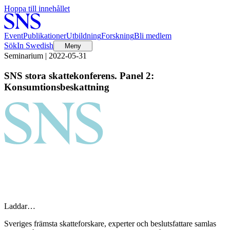
Hoppa till innehållet
Event
Publikationer
Utbildning
Forskning
Bli medlem
Sök
In Swedish
Meny
Seminarium | 2022-05-31
SNS stora skattekonferens. Panel 2:
Konsumtionsbeskattning
Laddar…
Sveriges främsta skatteforskare, experter och beslutsfattare samlas