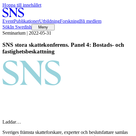
Hoppa till innehållet
Event
Publikationer
Utbildning
Forskning
Bli medlem
Sök
In Swedish
Meny
Seminarium | 2022-05-31
SNS stora skattekonferens. Panel 4: Bostads- och
fastighetsbeskattning
Laddar…
Sveriges främsta skatteforskare, experter och beslutsfattare samlas