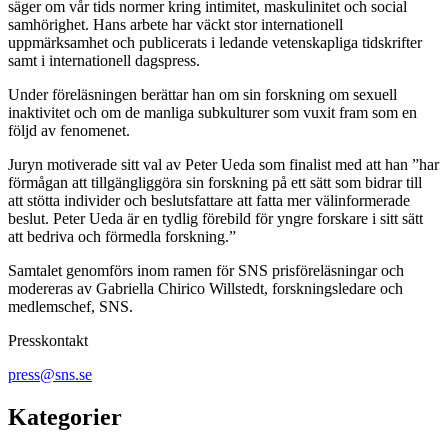
säger om vår tids normer kring intimitet, maskulinitet och social
samhörighet. Hans arbete har väckt stor internationell
uppmärksamhet och publicerats i ledande vetenskapliga tidskrifter
samt i internationell dagspress.
Under föreläsningen berättar han om sin forskning om sexuell
inaktivitet och om de manliga subkulturer som vuxit fram som en
följd av fenomenet.
Juryn motiverade sitt val av Peter Ueda som finalist med att han ”har
förmågan att tillgängliggöra sin forskning på ett sätt som bidrar till
att stötta individer och beslutsfattare att fatta mer välinformerade
beslut. Peter Ueda är en tydlig förebild för yngre forskare i sitt sätt
att bedriva och förmedla forskning.”
Samtalet genomförs inom ramen för SNS prisföreläsningar och
modereras av Gabriella Chirico Willstedt, forskningsledare och
medlemschef, SNS.
Presskontakt
press@sns.se
Kategorier