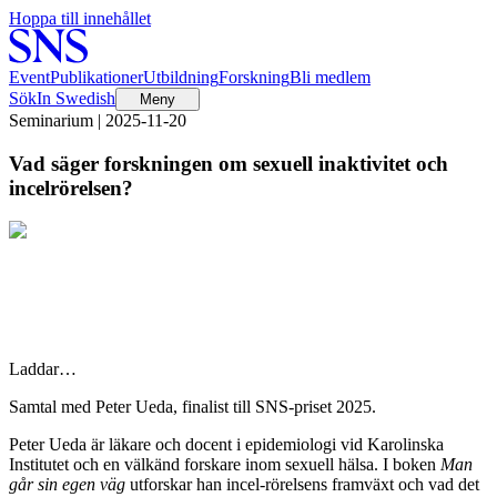
Hoppa till innehållet
Event
Publikationer
Utbildning
Forskning
Bli medlem
Sök
In Swedish
Meny
Seminarium | 2025-11-20
Vad säger forskningen om sexuell inaktivitet och
incelrörelsen?
Laddar…
Samtal med Peter Ueda, finalist till SNS-priset 2025.
Peter Ueda är läkare och docent i epidemiologi vid Karolinska
Institutet och en välkänd forskare inom sexuell hälsa. I boken
Man
går sin egen väg
utforskar han incel-rörelsens framväxt och vad det