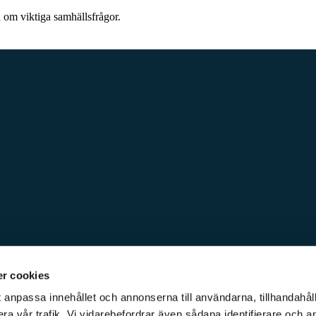
d om viktiga samhällsfrågor.
r cookies
 anpassa innehållet och annonserna till användarna, tillhandahåll
ra vår trafik. Vi vidarebefordrar även sådana identifierare och a