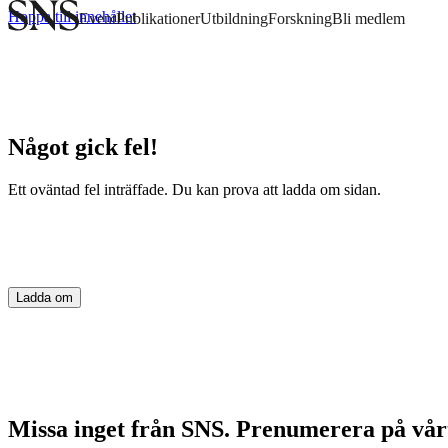
Hoppa till innehållet
Event
Publikationer
Utbildning
Forskning
Bli medlem
Något gick fel!
Ett oväntad fel inträffade. Du kan prova att ladda om sidan.
Ladda om
Missa inget från SNS. Prenumerera på vår