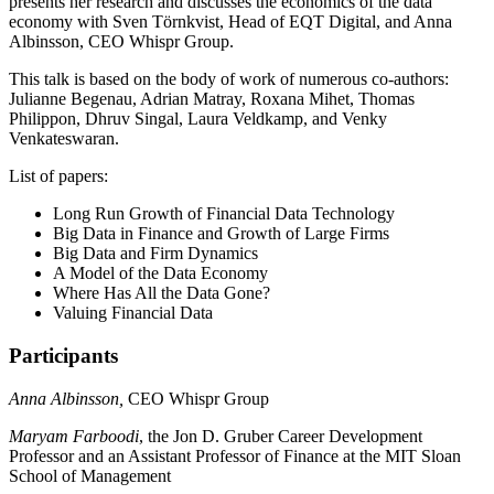
presents her research and discusses the economics of the data
economy with Sven Törnkvist, Head of EQT Digital, and Anna
Albinsson, CEO Whispr Group.
This talk is based on the body of work of numerous co-authors:
Julianne Begenau, Adrian Matray, Roxana Mihet, Thomas
Philippon, Dhruv Singal, Laura Veldkamp, and Venky
Venkateswaran.
List of papers:
Long Run Growth of Financial Data Technology
Big Data in Finance and Growth of Large Firms
Big Data and Firm Dynamics
A Model of the Data Economy
Where Has All the Data Gone?
Valuing Financial Data
Participants
Anna Albinsson,
CEO Whispr Group
Maryam Farboodi
, the Jon D. Gruber Career Development
Professor and an Assistant Professor of Finance at the MIT Sloan
School of Management