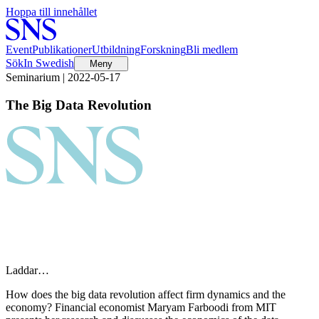
Hoppa till innehållet
Event
Publikationer
Utbildning
Forskning
Bli medlem
Sök
In Swedish
Meny
Seminarium | 2022-05-17
The Big Data Revolution
Laddar…
How does the big data revolution affect firm dynamics and the
economy? Financial economist Maryam Farboodi from MIT