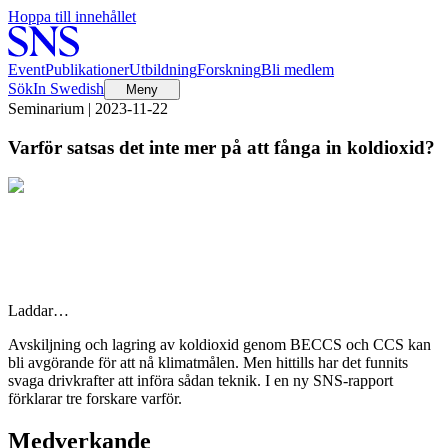
Hoppa till innehållet
Event
Publikationer
Utbildning
Forskning
Bli medlem
Sök
In Swedish
Meny
Seminarium | 2023-11-22
Varför satsas det inte mer på att fånga in koldioxid?
Laddar…
Avskiljning och lagring av koldioxid genom BECCS och CCS kan
bli avgörande för att nå klimatmålen. Men hittills har det funnits
svaga drivkrafter att införa sådan teknik. I en ny SNS-rapport
förklarar tre forskare varför.
Medverkande