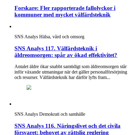
Forskare: Fler rapporterade fallolyckor i
kommuner med mycket välfärdsteknik
SNS Analys
Hälsa, vård och omsorg
SNS Analys 117. Välfärdsteknik i
äldreomsorgen: spår av ökad effektivitet?
Antalet äldre ökar snabbt samtidigt som äldreomsorgen står
inför växande utmaningar när det gäller personalförsörjning
och resurser. Välfärdsteknik har därför lyfts fram...
SNS Analys
Demokrati och samhälle
SNS Analys 116. Näringslivet och det civila
försvaret: behovet av rättslig reglering