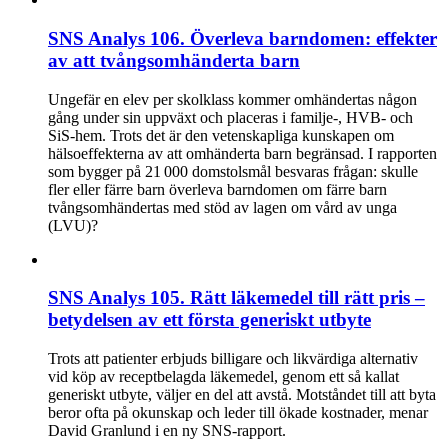
SNS Analys 106. Överleva barndomen: effekter
av att tvångsomhänderta barn
Ungefär en elev per skolklass kommer omhändertas någon
gång under sin uppväxt och placeras i familje-, HVB- och
SiS-hem. Trots det är den vetenskapliga kunskapen om
hälsoeffekterna av att omhänderta barn begränsad. I rapporten
som bygger på 21 000 domstolsmål besvaras frågan: skulle
fler eller färre barn överleva barndomen om färre barn
tvångsomhändertas med stöd av lagen om vård av unga
(LVU)?
SNS Analys 105. Rätt läkemedel till rätt pris –
betydelsen av ett första generiskt utbyte
Trots att patienter erbjuds billigare och likvärdiga alternativ
vid köp av receptbelagda läkemedel, genom ett så kallat
generiskt utbyte, väljer en del att avstå. Motståndet till att byta
beror ofta på okunskap och leder till ökade kostnader, menar
David Granlund i en ny SNS-rapport.