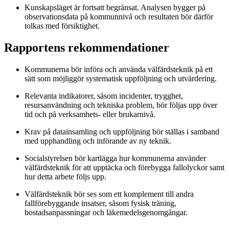
Kunskapsläget är fortsatt begränsat. Analysen bygger på
observationsdata på kommunnivå och resultaten bör därför
tolkas med försiktighet.
Rapportens rekommendationer
Kommunerna bör införa och använda välfärdsteknik på ett
sätt som möjliggör systematisk uppföljning och utvärdering.
Relevanta indikatorer, såsom incidenter, trygghet,
resursanvändning och tekniska problem, bör följas upp över
tid och på verksamhets- eller brukarnivå.
Krav på datainsamling och uppföljning bör ställas i samband
med upphandling och införande av ny teknik.
Socialstyrelsen bör kartlägga hur kommunerna använder
välfärdsteknik för att upptäcka och förebygga fallolyckor samt
hur detta arbete följs upp.
Välfärdsteknik bör ses som ett komplement till andra
fallförebyggande insatser, såsom fysisk träning,
bostadsanpassningar och läkemedelsgenomgångar.