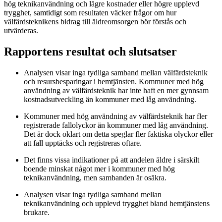
hög teknikanvändning och lägre kostnader eller högre upplevd
trygghet, samtidigt som resultaten väcker frågor om hur
välfärdsteknikens bidrag till äldreomsorgen bör förstås och
utvärderas.
Rapportens resultat och slutsatser
Analysen visar inga tydliga samband mellan välfärdsteknik
och resursbesparingar i hemtjänsten. Kommuner med hög
användning av välfärdsteknik har inte haft en mer gynnsam
kostnadsutveckling än kommuner med låg användning.
Kommuner med hög användning av välfärdsteknik har fler
registrerade fallolyckor än kommuner med låg användning.
Det är dock oklart om detta speglar fler faktiska olyckor eller
att fall upptäcks och registreras oftare.
Det finns vissa indikationer på att andelen äldre i särskilt
boende minskat något mer i kommuner med hög
teknikanvändning, men sambanden är osäkra.
Analysen visar inga tydliga samband mellan
teknikanvändning och upplevd trygghet bland hemtjänstens
brukare.