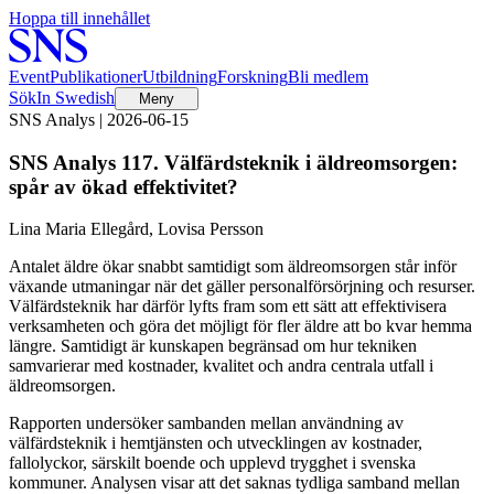
Hoppa till innehållet
Event
Publikationer
Utbildning
Forskning
Bli medlem
Sök
In Swedish
Meny
SNS Analys | 2026-06-15
SNS Analys 117. Välfärdsteknik i äldreomsorgen:
spår av ökad effektivitet?
Lina Maria Ellegård, Lovisa Persson
Antalet äldre ökar snabbt samtidigt som äldreomsorgen står inför
växande utmaningar när det gäller personalförsörjning och resurser.
Välfärdsteknik har därför lyfts fram som ett sätt att effektivisera
verksamheten och göra det möjligt för fler äldre att bo kvar hemma
längre. Samtidigt är kunskapen begränsad om hur tekniken
samvarierar med kostnader, kvalitet och andra centrala utfall i
äldreomsorgen.
Rapporten undersöker sambanden mellan användning av
välfärdsteknik i hemtjänsten och utvecklingen av kostnader,
fallolyckor, särskilt boende och upplevd trygghet i svenska
kommuner. Analysen visar att det saknas tydliga samband mellan