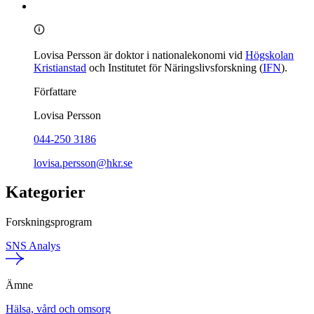
Lovisa Persson är doktor i nationalekonomi vid
Högskolan
Kristianstad
och Institutet för Näringslivsforskning (
IFN
).
Författare
Lovisa Persson
044-250 3186
lovisa.persson@hkr.se
Kategorier
Forskningsprogram
SNS Analys
Ämne
Hälsa, vård och omsorg