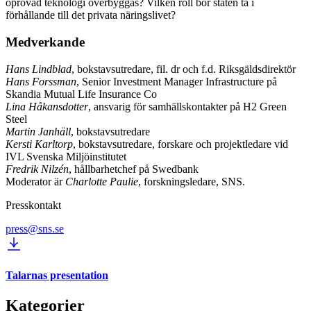
oprövad teknologi överbyggas? Vilken roll bör staten ta i
förhållande till det privata näringslivet?
Medverkande
Hans Lindblad
, bokstavsutredare, fil. dr och f.d. Riksgäldsdirektör
Hans Forssman
, Senior Investment Manager Infrastructure på
Skandia Mutual Life Insurance Co
Lina Håkansdotter
, ansvarig för samhällskontakter på H2 Green
Steel
Martin Janhäll
, bokstavsutredare
Kersti Karltorp
, bokstavsutredare, forskare och projektledare vid
IVL Svenska Miljöinstitutet
Fredrik Nilzén
, hållbarhetchef på Swedbank
Moderator är
Charlotte Paulie
, forskningsledare, SNS.
Presskontakt
press@sns.se
Talarnas presentation
Kategorier