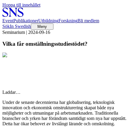
Hoppa till innehållet
Event
Publikationer
Utbildning
Forskning
Bli medlem
Sök
In Swedish
Meny
Seminarium | 2024-09-16
Vilka får omställningsstudiestödet?
Laddar…
Under de senaste decennierna har globalisering, teknologisk
innovation och ekonomisk omstrukturering skapat både nya
möjligheter och utmaningar på arbetsmarknaden. Traditionella
branscher och yrken har förändrats samtidigt som nya har uppstått.
Detta har ökar behovet av livslångt lärande och omskolning.