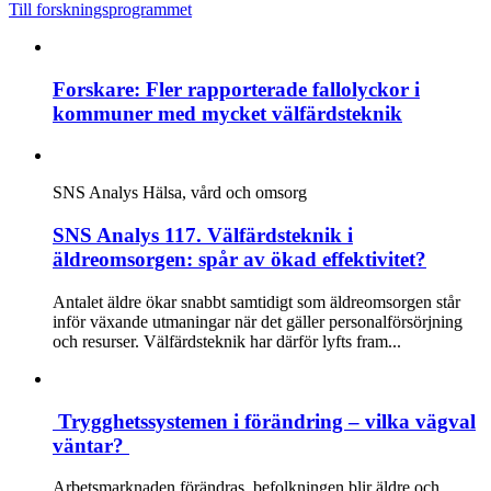
Till forskningsprogrammet
Forskare: Fler rapporterade fallolyckor i
kommuner med mycket välfärdsteknik
SNS Analys
Hälsa, vård och omsorg
SNS Analys 117. Välfärdsteknik i
äldreomsorgen: spår av ökad effektivitet?
Antalet äldre ökar snabbt samtidigt som äldreomsorgen står
inför växande utmaningar när det gäller personalförsörjning
och resurser. Välfärdsteknik har därför lyfts fram...
Trygghetssystemen i förändring – vilka vägval
väntar?
Arbetsmarknaden förändras, befolkningen blir äldre och