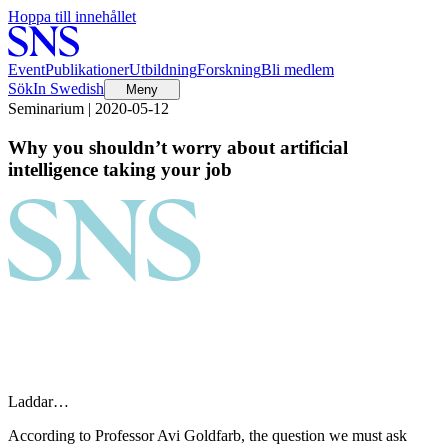
Hoppa till innehållet
Event
Publikationer
Utbildning
Forskning
Bli medlem
Sök
In Swedish
Meny
Seminarium | 2020-05-12
Why you shouldn’t worry about artificial
intelligence taking your job
Laddar…
According to Professor Avi Goldfarb, the question we must ask