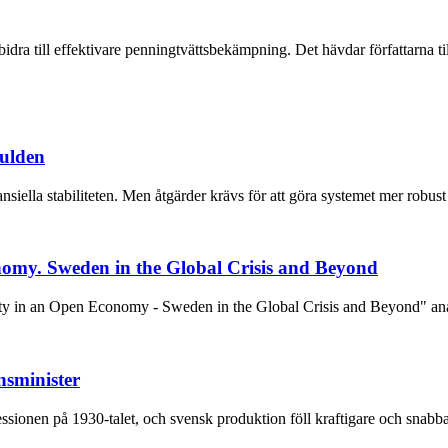
bidra till effektivare penningtvättsbekämpning. Det hävdar författarna 
kulden
siella stabiliteten. Men åtgärder krävs för att göra systemet mer robust
nomy. Sweden in the Global Crisis and Beyond
ility in an Open Economy - Sweden in the Global Crisis and Beyond" ana
nsminister
essionen på 1930-talet, och svensk produktion föll kraftigare och snab