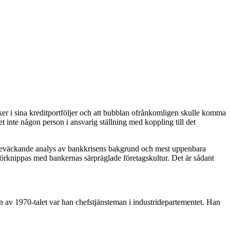
ker i sina kreditportföljer och att bubblan ofrånkomligen skulle komma
t inte någon person i ansvarig ställning med koppling till det
tankeväckande analys av bankkrisens bakgrund och mest uppenbara
 förknippas med bankernas särpräglade företagskultur. Det är sådant
n av 1970-talet var han chefstjänsteman i industridepartementet. Han