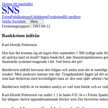
Hoppa till innehållet
Event
Publikationer
Utbildning
Forskning
Bli medlem
Sök
In Swedish
Meny
Forskningsrapport | 1993-09-12
Bankkrisen inifrån
Karl-Henrik Pettersson
Hur kan det komma sig att ingen före september 1 990 tydligt sade ifr
att spricka med en knall? Ingen bankchef, inte finansinspektionens gene
finansiella systemet reagerade i tid. Vad beror det på?
Bankkrisen inifrån
besvarar den frågan och andra som det är naturligt
orsaker. Men analysen stannar inte där. Tyngdpunkten ligger på det so
som kan beskrivas med trovärdighet bara av den som själv arbetat i ba
Bankkrisen inifrån
är en insiders analys av vad som hände och av vad s
Karl-Henrik Pettersson var under 1 3 år bank-VD, bl a i Första Sparba
har tidigare skrivit uppmärksammade böcker som
Det herrelösa indus