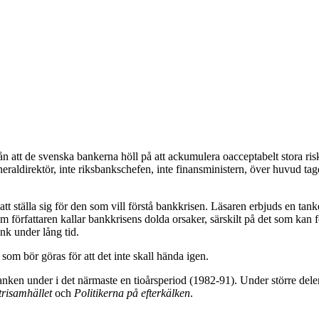
ån att de svenska bankerna höll på att ackumulera oacceptabelt stora ris
raldirektör, inte riksbankschefen, inte finansministern, över huvud tage
 att ställa sig för den som vill förstå bankkrisen. Läsaren erbjuds en 
m författaren kallar bankkrisens dolda orsaker, särskilt på det som kan
nk under lång tid.
om bör göras för att det inte skall hända igen.
nken under i det närmaste en tioårsperiod (1982-91). Under större dele
trisamhället
och
Politikerna på efterkälken
.