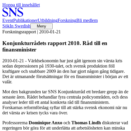
Hoppa till innehållet
Event
Publikationer
Utbildning
Forskning
Bli medlem
Sök
In Swedish
Meny
Forskningsrapport | 2010-01-21
Konjunkturrådets rapport 2010. Råd till en
finansminister
2010-01-21 - Världsekonomin har just gått igenom sin värsta kris
sedan depressionen på 1930-talet, och svensk produktion föll
kraftigare och snabbare 2009 än den har gjort någon gång tidigare.
Det är utmanande förutsättningar för en finansminister i början av ett
valår.
Mot den bakgrunden tar SNS Konjunkturråd ett bredare grepp än de
senaste åren. Rådet behandlar fyra centrala policyområden, och dess
analyser leder till ett antal konkreta råd till finansministern.
Forskarnas reformförslag syftar till att stärka svensk ekonomi när nu
det värsta av krisen tycks vara över.
Professorerna
Dominique Anxo
och
Thomas Lindh
diskuterar vad
regeringen bör göra för att underlätta att arbetslösheten kan minska