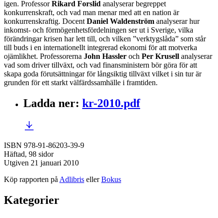
igen. Professor
Rikard Forslid
analyserar begreppet
konkurrenskraft, och vad man menar med att en nation är
konkurrenskraftig. Docent
Daniel Waldenström
analyserar hur
inkomst- och förmögenhetsfördelningen ser ut i Sverige, vilka
förändringar krisen har lett till, och vilken ”verktygslåda” som står
till buds i en internationellt integrerad ekonomi för att motverka
ojämlikhet. Professorerna
John Hassler
och
Per Krusell
analyserar
vad som driver tillväxt, och vad finansministern bör göra för att
skapa goda förutsättningar för långsiktig tillväxt vilket i sin tur är
grunden för ett starkt välfärdssamhälle i framtiden.
Ladda ner
:
kr-2010.pdf
ISBN 978-91-86203-39-9
Häftad, 98 sidor
Utgiven 21 januari 2010
Köp rapporten på
Adlibris
eller
Bokus
Kategorier