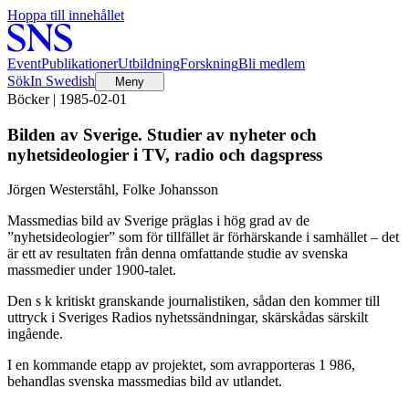
Hoppa till innehållet
Event
Publikationer
Utbildning
Forskning
Bli medlem
Sök
In Swedish
Meny
Böcker | 1985-02-01
Bilden av Sverige. Studier av nyheter och
nyhetsideologier i TV, radio och dagspress
Jörgen Westerståhl, Folke Johansson
Massmedias bild av Sverige präglas i hög grad av de
”nyhetsideologier” som för tillfället är förhärskande i samhället – det
är ett av resultaten från denna omfattande studie av svenska
massmedier under 1900-talet.
Den s k kritiskt granskande journalistiken, sådan den kommer till
uttryck i Sveriges Radios nyhetssändningar, skärskådas särskilt
ingående.
I en kommande etapp av projektet, som avrapporteras 1 986,
behandlas svenska massmedias bild av utlandet.