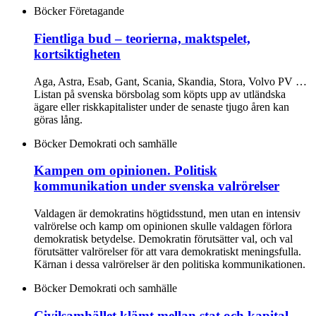
Böcker
Företagande
Fientliga bud – teorierna, maktspelet,
kortsiktigheten
Aga, Astra, Esab, Gant, Scania, Skandia, Stora, Volvo PV …
Listan på svenska börsbolag som köpts upp av utländska
ägare eller riskkapitalister under de senaste tjugo åren kan
göras lång.
Böcker
Demokrati och samhälle
Kampen om opinionen. Politisk
kommunikation under svenska valrörelser
Valdagen är demokratins högtidsstund, men utan en intensiv
valrörelse och kamp om opinionen skulle valdagen förlora
demokratisk betydelse. Demokratin förutsätter val, och val
förutsätter valrörelser för att vara demokratiskt meningsfulla.
Kärnan i dessa valrörelser är den politiska kommunikationen.
Böcker
Demokrati och samhälle
Civilsamhället klämt mellan stat och kapital