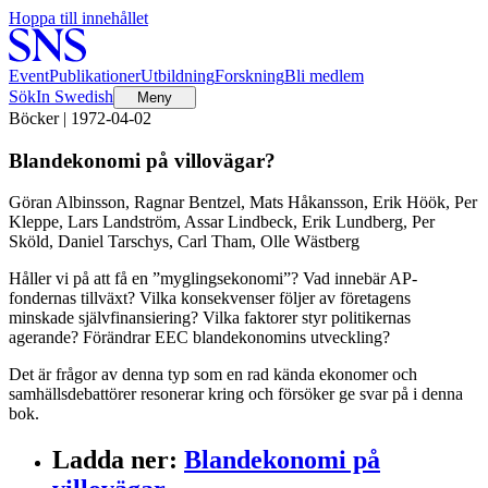
Hoppa till innehållet
Event
Publikationer
Utbildning
Forskning
Bli medlem
Sök
In Swedish
Meny
Böcker | 1972-04-02
Blandekonomi på villovägar?
Göran Albinsson, Ragnar Bentzel, Mats Håkansson, Erik Höök, Per
Kleppe, Lars Landström, Assar Lindbeck, Erik Lundberg, Per
Sköld, Daniel Tarschys, Carl Tham, Olle Wästberg
Håller vi på att få en ”myglingsekonomi”? Vad innebär AP-
fondernas tillväxt? Vilka konsekvenser följer av företagens
minskade självfinansiering? Vilka faktorer styr politikernas
agerande? Förändrar EEC blandekonomins utveckling?
Det är frågor av denna typ som en rad kända ekonomer och
samhällsdebattörer resonerar kring och försöker ge svar på i denna
bok.
Ladda ner
:
Blandekonomi på