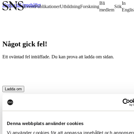
Bli
In
Hoppa till innehållet
Event
Publikationer
Utbildning
Forskning
Sök
medlem
Engli
Något gick fel!
Ett oväntad fel inträffade. Du kan prova att ladda om sidan.
Ladda om
Denna webbplats använder cookies
Missa inget från SNS. Prenumerera på
Vi använder cookies för att anpassa innehållet och annonserna