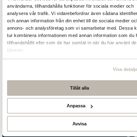
vårt nyhetsbrev
användarna, tillhandahålla funktioner för sociala medier och
analysera vår trafik. Vi vidarebefordrar även sådana identifie
Ta del av våra senaste nyheter. Få nya insikter och håll dig
och annan information från din enhet till de sociala medier oc
uppdaterad om viktiga samhällsfrågor.
annons- och analysföretag som vi samarbetar med. Dessa ka
Prenumerera här
tur kombinera informationen med annan information som du 
tillhandahållit eller som de har samlat in när du har använt d
tjänster.
Visa detalj
Jakobsbergsgat
Box
Tillåt alla
114 86 Stoc
press@s
Anpassa
Nyhet
Integritets
Avvisa
Cookieinställn