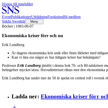
Hoppa till innehållet
Event
Publikationer
Utbildning
Forskning
Bli medlem
Sök
In Swedish
Meny
Böcker | 1983-06-07
Ekonomiska kriser förr och nu
Erik Lundberg
Är dagens ekonomiska kris unik eller finns likheter med tidigare
Kan vi lära oss något av hur tidigare kriser har bekämpats?
Professor
Erik Lundberg
jämför i denna bok 70- och 80-talskrisen 
betingelser mycket stora. Huvudintresset riktas mot den ekonomiska po
Erik Lundberg har under mer än 50 år spelat en central roll i svensk
Ladda ner
:
Ekonomiska kriser förr oc