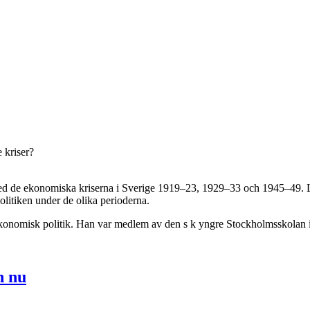
 kriser?
med de ekonomiska kriserna i Sverige 1919–23, 1929–33 och 1945–49. L
litiken under de olika perioderna.
 ekonomisk politik. Han var medlem av den s k yngre Stockholmsskolan 
h nu