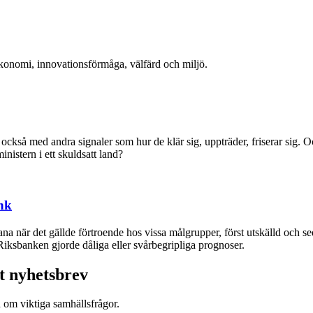
ekonomi, innovationsförmåga, välfärd och miljö.
ckså med andra signaler som hur de klär sig, uppträder, friserar sig. Oc
nistern i ett skuldsatt land?
nk
a när det gällde förtroende hos vissa målgrupper, först utskälld och 
iksbanken gjorde dåliga eller svårbegripliga prognoser.
t nyhetsbrev
d om viktiga samhällsfrågor.