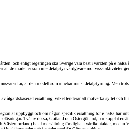
 i vården, och enligt regeringen ska Sverige vara bäst i världen på e-häl
ar att de modeller som inte detaljstyr vårdgivare mot vissa aktiviteter ge
n ansvarar för, är den modell som innebär minst detaljstyrning. Men tro
av åtgärdsbaserad ersättning, vilket tenderar att motverka syftet och hin
region är uppbyggt och om någon specifik ersättning för e-hälsa har inf
lsolösningar. Två av dessa, Gotland och Östergötland, har kopplat ersätt
Västernorrland) betalar ersättning för digitala vårdkontakter, medan Vä
e i husläkaravtalet och i avtalet med S:t Görans sjukhus.