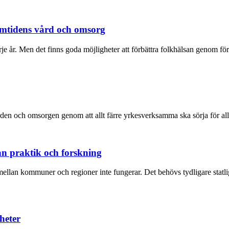
ramtidens vård och omsorg
rje år. Men det finns goda möjligheter att förbättra folkhälsan genom f
den och omsorgen genom att allt färre yrkesverksamma ska sörja för allt 
n praktik och forskning
mellan kommuner och regioner inte fungerar. Det behövs tydligare statl
heter