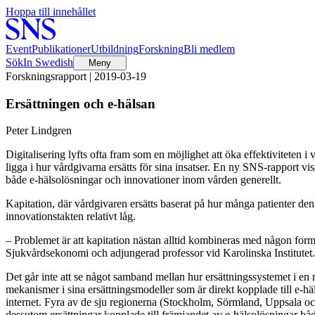
Hoppa till innehållet
Event
Publikationer
Utbildning
Forskning
Bli medlem
Sök
In Swedish
Meny
Forskningsrapport | 2019-03-19
Ersättningen och e-hälsan
Peter Lindgren
Digitalisering lyfts ofta fram som en möjlighet att öka effektiviteten
ligga i hur vårdgivarna ersätts för sina insatser. En ny SNS-rapport vis
både e-hälsolösningar och innovationer inom vården generellt.
Kapitation, där vårdgivaren ersätts baserat på hur många patienter de
innovationstakten relativt låg.
– Problemet är att kapitation nästan alltid kombineras med någon form 
Sjukvårdsekonomi och adjungerad professor vid Karolinska Institutet.
Det går inte att se något samband mellan hur ersättningssystemet i en 
mekanismer i sina ersättningsmodeller som är direkt kopplade till e-hä
internet. Fyra av de sju regionerna (Stockholm, Sörmland, Uppsala och 
dessutom ersättningar kopplade till främjandet av e-hälsolösningar båd