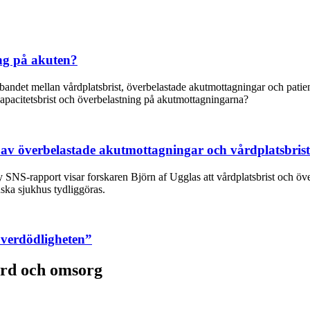
ng på akuten?
ndet mellan vårdplatsbrist, överbelastade akutmottagningar och patient
apacitetsbrist och överbelastning på akutmottagningarna?
av överbelastade akutmottagningar och vårdplatsbris
ny SNS-rapport visar forskaren Björn af Ugglas att vårdplatsbrist och öv
ska sjukhus tydliggöras.
överdödligheten”
ård och omsorg