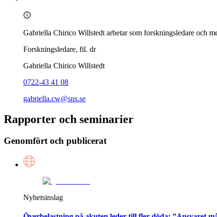
Gabriella Chirico Willstedt arbetar som forskningsledare och 
Forskningsledare, fil. dr
Gabriella Chirico Willstedt
0722-43 41 08
gabriella.cw@sns.se
Rapporter och seminarier
Genomfört och publicerat
Nyhetsinslag
Överbelastning på akuten leder till fler döda: ”Ansvaret må