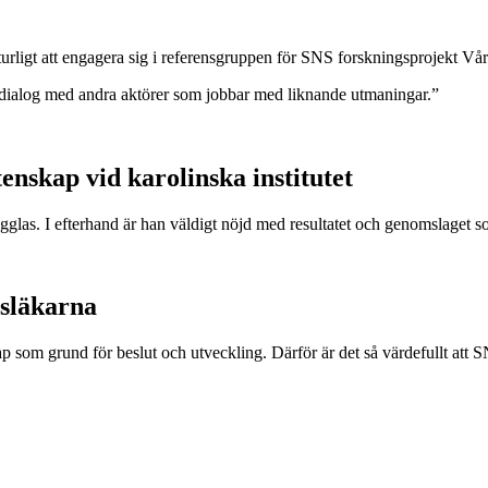
turligt att engagera sig i referensgruppen för SNS forskningsprojekt Vår
en dialog med andra aktörer som jobbar med liknande utmaningar.”
enskap vid karolinska institutet
gglas. I efterhand är han väldigt nöjd med resultatet och genomslaget so
usläkarna
som grund för beslut och utveckling. Därför är det så värdefullt att SNS h