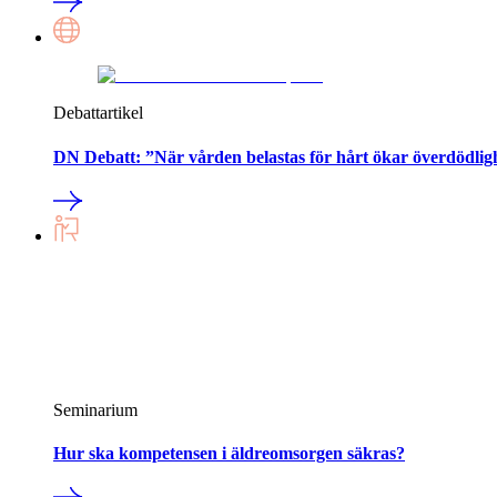
Debattartikel
DN Debatt: ”När vården belastas för hårt ökar överdödlig
Seminarium
Hur ska kompetensen i äldreomsorgen säkras?