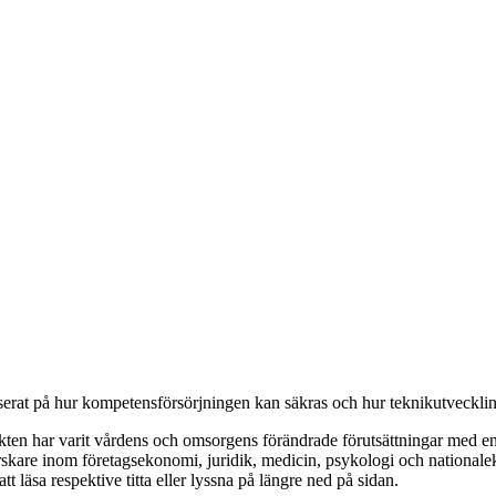
rat på hur kompetensförsörjningen kan säkras och hur teknikutvecklinge
nkten har varit vårdens och omsorgens förändrade förutsättningar med en
skare inom företagsekonomi, juridik, medicin, psykologi och nationalek
t läsa respektive titta eller lyssna på längre ned på sidan.