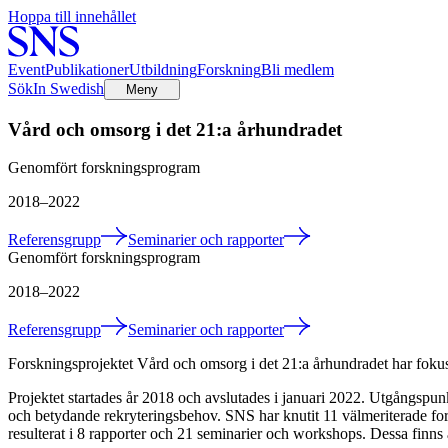
Hoppa till innehållet
Event
Publikationer
Utbildning
Forskning
Bli medlem
Sök
In Swedish
Meny
Vård och omsorg i det 21:a århundradet
Genomfört forskningsprogram
2018
–2022
Referensgrupp
Seminarier och rapporter
Genomfört forskningsprogram
2018
–2022
Referensgrupp
Seminarier och rapporter
Forskningsprojektet Vård och omsorg i det 21:a århundradet har fokuse
Projektet startades år 2018 och avslutades i januari 2022. Utgångspu
och betydande rekryteringsbehov. SNS har knutit 11 välmeriterade for
resulterat i 8 rapporter och 21 seminarier och workshops. Dessa finns at