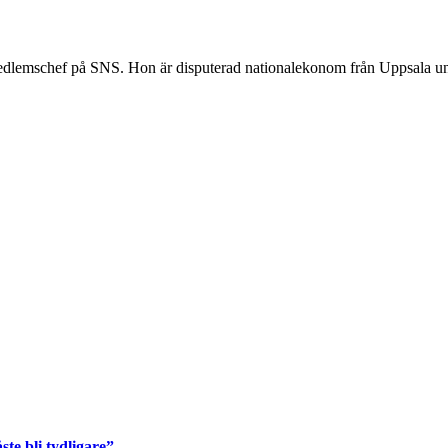
medlemschef på SNS. Hon är disputerad nationalekonom från Uppsala un
ste bli tydligare”