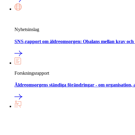
Nyhetsinslag
SNS-rapport om äldreomsorgen: Obalans mellan krav och r
Forskningsrapport
Äldreomsorgens ständiga förändringar - om organisation, 