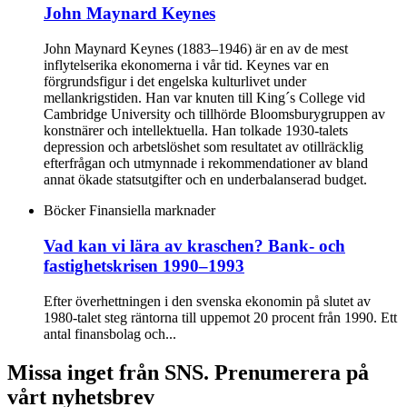
John Maynard Keynes
John Maynard Keynes (1883–1946) är en av de mest
inflytelserika ekonomerna i vår tid. Keynes var en
förgrundsfigur i det engelska kulturlivet under
mellankrigstiden. Han var knuten till King´s College vid
Cambridge University och tillhörde Bloomsburygruppen av
konstnärer och intellektuella. Han tolkade 1930-talets
depression och arbetslöshet som resultatet av otillräcklig
efterfrågan och utmynnade i rekommendationer av bland
annat ökade statsutgifter och en underbalanserad budget.
Böcker
Finansiella marknader
Vad kan vi lära av kraschen? Bank- och
fastighetskrisen 1990–1993
Efter överhettningen i den svenska ekonomin på slutet av
1980-talet steg räntorna till uppemot 20 procent från 1990. Ett
antal finansbolag och...
Missa inget från SNS. Prenumerera på
vårt nyhetsbrev