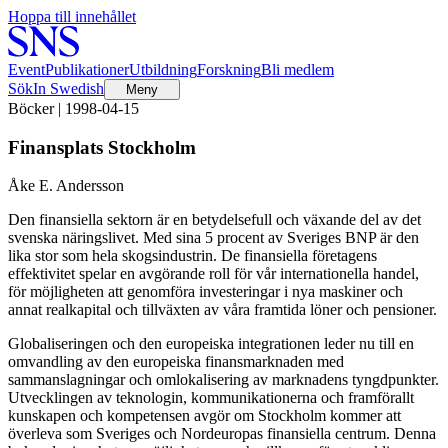
Hoppa till innehållet
Event
Publikationer
Utbildning
Forskning
Bli medlem
Sök
In Swedish
Meny
Böcker | 1998-04-15
Finansplats Stockholm
Åke E. Andersson
Den finansiella sektorn är en betydelsefull och växande del av det
svenska näringslivet. Med sina 5 procent av Sveriges BNP är den
lika stor som hela skogsindustrin. De finansiella företagens
effektivitet spelar en avgörande roll för vår internationella handel,
för möjligheten att genomföra investeringar i nya maskiner och
annat realkapital och tillväxten av våra framtida löner och pensioner.
Globaliseringen och den europeiska integrationen leder nu till en
omvandling av den europeiska finansmarknaden med
sammanslagningar och omlokalisering av marknadens tyngdpunkter.
Utvecklingen av teknologin, kommunikationerna och framförallt
kunskapen och kompetensen avgör om Stockholm kommer att
överleva som Sveriges och Nordeuropas finansiella centrum. Denna