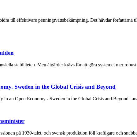
bidra till effektivare penningtvättsbekämpning. Det hävdar författarna 
kulden
siella stabiliteten. Men åtgärder krävs för att göra systemet mer robust
nomy. Sweden in the Global Crisis and Beyond
ility in an Open Economy - Sweden in the Global Crisis and Beyond" ana
nsminister
essionen på 1930-talet, och svensk produktion föll kraftigare och snab