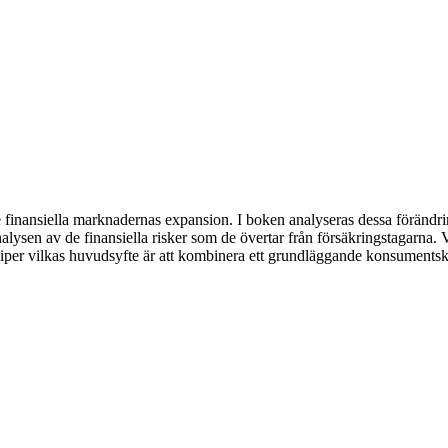
de finansiella marknadernas expansion. I boken analyseras dessa förändri
lysen av de finansiella risker som de övertar från försäkringstagarna. V
rinciper vilkas huvudsyfte är att kombinera ett grundläggande konsument