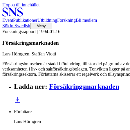
Hoppa till innehållet
Event
Publikationer
Utbildning
Forskning
Bli medlem
Sök
In Swedish
Meny
Forskningsrapport | 1994-01-16
Försäkringsmarknaden
Lars Hörngren, Staffan Viotti
Försäkringsbranschen är stadd i förändring, till stor del på grund av 
verksamheten i liv- och sakförsäkringsbolagen. Tonvikten ligger på ana
försäkringssektorn. Författarna skisserar ett regelverk och tillsynsp
Ladda ner
:
Försäkringsmarknaden
Författare
Lars Hörngren