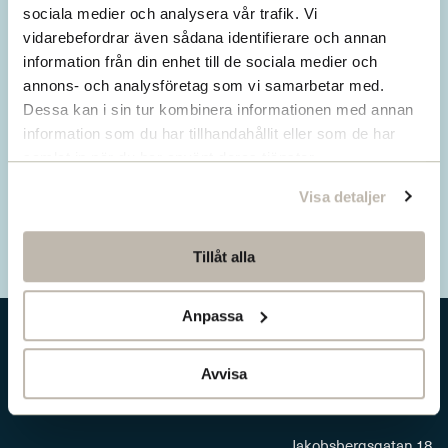
Missa inget från SNS.
sociala medier och analysera vår trafik. Vi
vidarebefordrar även sådana identifierare och annan
Prenumerera på vårt nyhetsbrev
information från din enhet till de sociala medier och
annons- och analysföretag som vi samarbetar med.
Ta del av våra senaste nyheter. Få nya
Dessa kan i sin tur kombinera informationen med annan
insikter och håll dig uppdaterad om viktiga
information som du har tillhandahållit eller som de har
samhällsfrågor.
samlat in när du har använt deras tjänster.
Visa detaljer
Prenumerera här
Tillåt alla
Anpassa
Avvisa
Jakobsbergsgatan 18