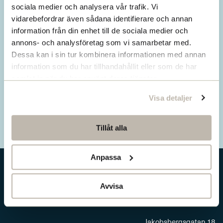
Missa inget från SNS.
sociala medier och analysera vår trafik. Vi
vidarebefordrar även sådana identifierare och annan
Prenumerera på vårt nyhetsbrev
information från din enhet till de sociala medier och
annons- och analysföretag som vi samarbetar med.
Ta del av våra senaste nyheter. Få nya
Dessa kan i sin tur kombinera informationen med annan
insikter och håll dig uppdaterad om viktiga
information som du har tillhandahållit eller som de har
samhällsfrågor.
samlat in när du har använt deras tjänster.
Visa detaljer
Prenumerera här
Tillåt alla
Anpassa
Avvisa
Jakobsbergsgatan 18