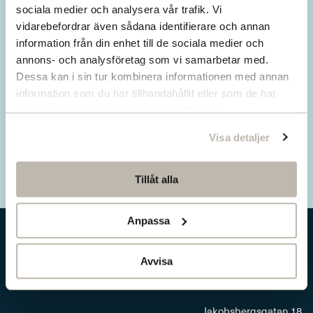
Missa inget från SNS.
sociala medier och analysera vår trafik. Vi
vidarebefordrar även sådana identifierare och annan
Prenumerera på vårt nyhetsbrev
information från din enhet till de sociala medier och
annons- och analysföretag som vi samarbetar med.
Ta del av våra senaste nyheter. Få nya
Dessa kan i sin tur kombinera informationen med annan
insikter och håll dig uppdaterad om viktiga
information som du har tillhandahållit eller som de har
samhällsfrågor.
samlat in när du har använt deras tjänster.
Visa detaljer
Prenumerera här
Tillåt alla
Anpassa
Avvisa
Jakobsbergsgatan 18