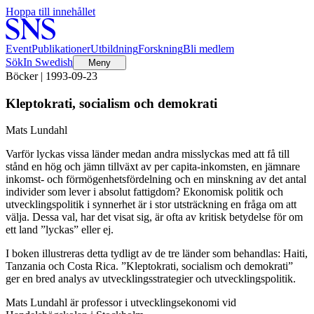
Hoppa till innehållet
Event
Publikationer
Utbildning
Forskning
Bli medlem
Sök
In Swedish
Meny
Böcker | 1993-09-23
Kleptokrati, socialism och demokrati
Mats Lundahl
Varför lyckas vissa länder medan andra misslyckas med att få till
stånd en hög och jämn tillväxt av per capita-inkomsten, en jämnare
inkomst- och förmögenhetsfördelning och en minskning av det antal
individer som lever i absolut fattigdom? Ekonomisk politik och
utvecklingspolitik i synnerhet är i stor utsträckning en fråga om att
välja. Dessa val, har det visat sig, är ofta av kritisk betydelse för om
ett land ”lyckas” eller ej.
I boken illustreras detta tydligt av de tre länder som behandlas: Haiti,
Tanzania och Costa Rica. ”Kleptokrati, socialism och demokrati”
ger en bred analys av utvecklingsstrategier och utvecklingspolitik.
Mats Lundahl är professor i utvecklingsekonomi vid