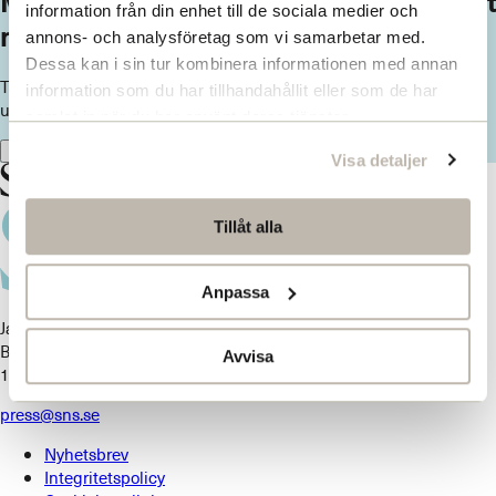
Missa inget från SNS. Prenumerera på vårt
information från din enhet till de sociala medier och
nyhetsbrev
annons- och analysföretag som vi samarbetar med.
Dessa kan i sin tur kombinera informationen med annan
Ta del av våra senaste nyheter. Få nya insikter och håll dig
information som du har tillhandahållit eller som de har
uppdaterad om viktiga samhällsfrågor.
samlat in när du har använt deras tjänster.
Prenumerera här
Visa detaljer
Tillåt alla
Anpassa
Jakobsbergsgatan 18
Box 5629
Avvisa
114 86 Stockholm
press@sns.se
Nyhetsbrev
Integritetspolicy