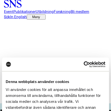
Event
Publikationer
Utbildning
Forskning
Bli medlem
Sök
In English
Meny
Något gick fel!
Ett oväntad fel inträffade. Du kan prova att ladda om sidan.
Denna webbplats använder cookies
Ladda om
Vi använder cookies för att anpassa innehållet och
annonserna till användarna, tillhandahålla funktioner för
sociala medier och analysera vår trafik. Vi
vidarebefordrar även sådana identifierare och annan