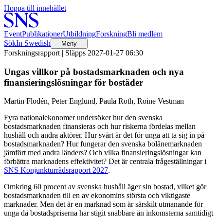
Hoppa till innehållet
Event
Publikationer
Utbildning
Forskning
Bli medlem
Sök
In Swedish
Meny
Forskningsrapport |
Släpps 2027-01-27 06:30
Ungas villkor på bostadsmarknaden och nya
finansieringslösningar för bostäder
Martin Flodén, Peter Englund, Paula Roth, Roine Vestman
Fyra nationalekonomer undersöker hur den svenska
bostadsmarknaden finansieras och hur riskerna fördelas mellan
hushåll och andra aktörer. Hur svårt är det för unga att ta sig in på
bostadsmarknaden? Hur fungerar den svenska bolånemarknaden
jämfört med andra länders? Och vilka finansieringslösningar kan
förbättra marknadens effektivitet? Det är centrala frågeställningar i
SNS Konjunkturrådsrapport 2027
.
Omkring 60 procent av svenska hushåll äger sin bostad, vilket gör
bostadsmarknaden till en av ekonomins största och viktigaste
marknader. Men det är en marknad som är särskilt utmanande för
unga då bostadspriserna har stigit snabbare än inkomsterna samtidigt