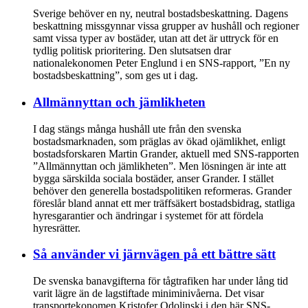
Sverige behöver en ny, neutral bostadsbeskattning. Dagens
beskattning missgynnar vissa grupper av hushåll och regioner
samt vissa typer av bostäder, utan att det är uttryck för en
tydlig politisk prioritering. Den slutsatsen drar
nationalekonomen Peter Englund i en SNS-rapport, ”En ny
bostadsbeskattning”, som ges ut i dag.
Allmännyttan och jämlikheten
I dag stängs många hushåll ute från den svenska
bostadsmarknaden, som präglas av ökad ojämlikhet, enligt
bostadsforskaren Martin Grander, aktuell med SNS-rapporten
”Allmännyttan och jämlikheten”. Men lösningen är inte att
bygga särskilda sociala bostäder, anser Grander. I stället
behöver den generella bostadspolitiken reformeras. Grander
föreslår bland annat ett mer träffsäkert bostadsbidrag, statliga
hyresgarantier och ändringar i systemet för att fördela
hyresrätter.
Så använder vi järnvägen på ett bättre sätt
De svenska banavgifterna för tågtrafiken har under lång tid
varit lägre än de lagstiftade miniminivåerna. Det visar
transportekonomen Kristofer Odolinski i den här SNS-