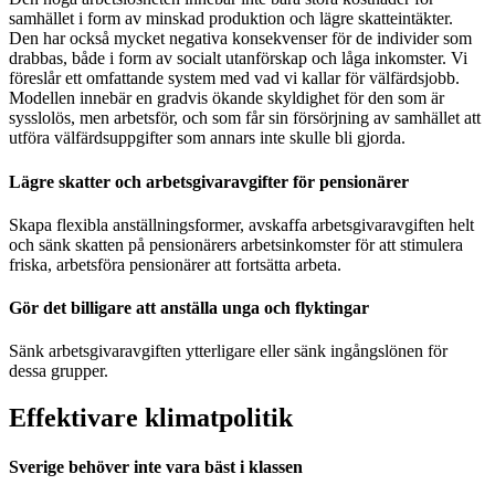
samhället i form av minskad produktion och lägre skatteintäkter.
Den har också mycket negativa konsekvenser för de individer som
drabbas, både i form av socialt utanförskap och låga inkomster. Vi
föreslår ett omfattande system med vad vi kallar för välfärdsjobb.
Modellen innebär en gradvis ökande skyldighet för den som är
sysslolös, men arbetsför, och som får sin försörjning av samhället att
utföra välfärdsuppgifter som annars inte skulle bli gjorda.
Lägre skatter och arbetsgivaravgifter för pensionärer
Skapa flexibla anställningsformer, avskaffa arbetsgivaravgiften helt
och sänk skatten på pensionärers arbetsinkomster för att stimulera
friska, arbetsföra pensionärer att fortsätta arbeta.
Gör det billigare att anställa unga och flyktingar
Sänk arbetsgivaravgiften ytterligare eller sänk ingångslönen för
dessa grupper.
Effektivare klimatpolitik
Sverige behöver inte vara bäst i klassen