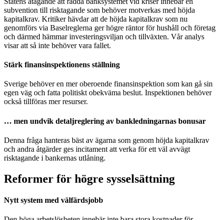
Statens åtagande att rädda banksystemet vid kriser innebär en
subvention till risktagande som behöver motverkas med höjda
kapitalkrav. Kritiker hävdar att de höjda kapitalkrav som nu
genomförs via Baselreglerna ger högre räntor för hushåll och företag
och därmed hämmar investeringsviljan och tillväxten. Vår analys
visar att så inte behöver vara fallet.
Stärk finansinspektionens ställning
Sverige behöver en mer oberoende finansinspektion som kan gå sin
egen väg och fatta politiskt obekväma beslut. Inspektionen behöver
också tillföras mer resurser.
… men undvik detaljreglering av bankledningarnas bonusar
Denna fråga hanteras bäst av ägarna som genom höjda kapitalkrav
och andra åtgärder ges incitament att verka för ett väl avvägt
risktagande i bankernas utlåning.
Reformer för högre sysselsättning
Nytt system med välfärdsjobb
Den höga arbetslösheten innebär inte bara stora kostnader för