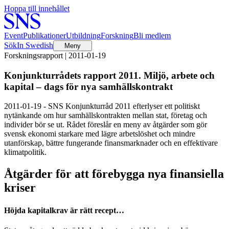
Hoppa till innehållet
Event
Publikationer
Utbildning
Forskning
Bli medlem
Sök
In Swedish
Meny
Forskningsrapport | 2011-01-19
Konjunkturrådets rapport 2011. Miljö, arbete och
kapital – dags för nya samhällskontrakt
2011-01-19 - SNS Konjunkturråd 2011 efterlyser ett politiskt
nytänkande om hur samhällskontrakten mellan stat, företag och
individer bör se ut. Rådet föreslår en meny av åtgärder som gör
svensk ekonomi starkare med lägre arbetslöshet och mindre
utanförskap, bättre fungerande finansmarknader och en effektivare
klimatpolitik.
Åtgärder för att förebygga nya finansiella
kriser
Höjda kapitalkrav är rätt recept…