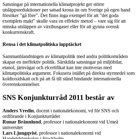
Satsningar på internationella klimatprojekt ger större
utsläppsreduktioner per satsad krona än om Sverige på egen hand
försöker ”gå före”. Det finns inga exempel för att ”det goda
exemplets makt” skulle vara en effektiv metod – vare sig för att
minska utsläppen av växthusgaser eller för att gynna svensk
konkurrenskraft.
Rensa i det klimatpolitiska lapptäcket
Sammanblandningen av klimatpolitik med andra politikområden
skapar en ineffektiv politik. Särskilda satsningar på miljöbilar,
etanol, järnvägar och elcertifikat kan inte motiveras med
klimatpolitiska argument. Fokusera istället på direkta styrmedel som
koldioxidskatt och på att få till stånd bindande internationella
överenskommelser.
SNS Konjunkturråd 2011 består av
Anders Vredin
, docent i nationalekonomi, vd för SNS och
ordförande i Konjunkturrådet
Runar Brännlund
, professor i nationalekonomi vid Umeå
universitet
Lars Ljungqvist
, professor i nationalekonomi vid
Handelshögskolan i Stockholm