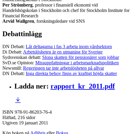
Per Strömberg
, professor i finansiell ekonomi vid
Handelshögskolan i Stockholm och chef för Stockholm Institute for
Financial Research
Arvid Wallgren
, forskningsledare vid SNS
Debattinlägg
DN Debatt:
Låt deltagarna i fas 3 arbeta inom vårdsektorn
Di Debatt:
Arbetslösheten är en utmaning för Sverige
Sydsvenskan debatt:
Slopa skatten för pensionärer som jobbar
SvD.se Opinion:
Missuppfattningar i arbetsmarknadspolitiken
Newsmill:
Regeringen tar inte arbetslösheten på allvar
DN Debatt:
Inga direkta behov finns av kraftigt höjda skatter
Ladda ner
:
rapport_kr_2011.pdf
ISBN 978-91-86203-76-4
Häftad, 216 sidor
Utgiven 19 januari 2011
Köp boken på
Adlibris
eller
Bokus