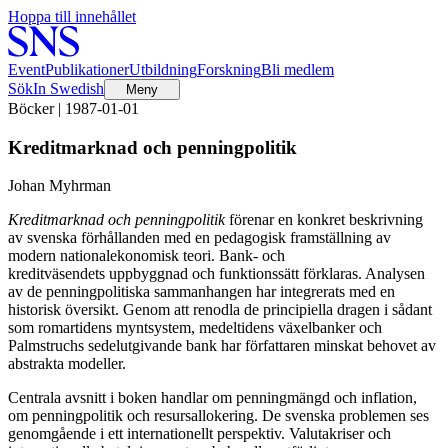
Hoppa till innehållet
Event
Publikationer
Utbildning
Forskning
Bli medlem
Sök
In Swedish
Meny
Böcker | 1987-01-01
Kreditmarknad och penningpolitik
Johan Myhrman
Kreditmarknad och penningpolitik
förenar en konkret beskrivning
av svenska förhållanden med en pedagogisk framställning av
modern nationalekonomisk teori. Bank- och
kreditväsendets uppbyggnad och funktionssätt förklaras. Analysen
av de penningpolitiska sammanhangen har integrerats med en
historisk översikt. Genom att renodla de principiella dragen i sådant
som romartidens myntsystem, medeltidens växelbanker och
Palmstruchs sedelutgivande bank har författaren minskat behovet av
abstrakta modeller.
Centrala avsnitt i boken handlar om penningmängd och inflation,
om penningpolitik och resursallokering. De svenska problemen ses
genomgående i ett internationellt perspektiv. Valutakriser och