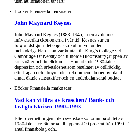
utan att inflationen tar fart?
Böcker
Finansiella marknader
John Maynard Keynes
John Maynard Keynes (1883–1946) är en av de mest
inflytelserika ekonomerna i vår tid. Keynes var en
förgrundsfigur i det engelska kulturlivet under
mellankrigstiden. Han var knuten till King´s College vid
Cambridge University och tillhörde Bloomsburygruppen av
konstnärer och intellektuella. Han tolkade 1930-talets
depression och arbetslöshet som resultatet av otillräcklig
efterfrågan och utmynnade i rekommendationer av bland
annat ökade statsutgifter och en underbalanserad budget.
Böcker
Finansiella marknader
Vad kan vi lära av kraschen? Bank- och
fastighetskrisen 1990–1993
Efter överhettningen i den svenska ekonomin på slutet av
1980-talet steg räntorna till uppemot 20 procent från 1990. Ett
antal finansbolag och...