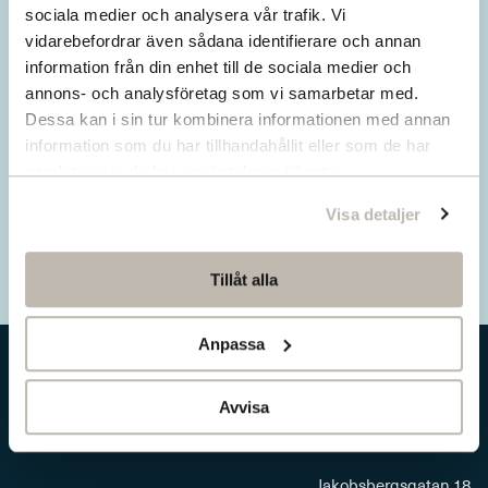
Missa inget från SNS.
sociala medier och analysera vår trafik. Vi
vidarebefordrar även sådana identifierare och annan
Prenumerera på vårt nyhetsbrev
information från din enhet till de sociala medier och
annons- och analysföretag som vi samarbetar med.
Ta del av våra senaste nyheter. Få nya
Dessa kan i sin tur kombinera informationen med annan
insikter och håll dig uppdaterad om viktiga
information som du har tillhandahållit eller som de har
samhällsfrågor.
samlat in när du har använt deras tjänster.
Visa detaljer
Prenumerera här
Tillåt alla
Anpassa
Avvisa
Jakobsbergsgatan 18