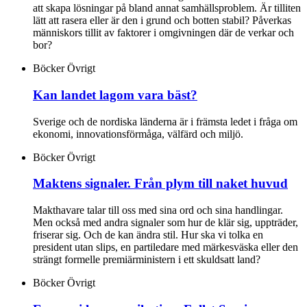
att skapa lösningar på bland annat samhällsproblem. Är tilliten
lätt att rasera eller är den i grund och botten stabil? Påverkas
människors tillit av faktorer i omgivningen där de verkar och
bor?
Böcker
Övrigt
Kan landet lagom vara bäst?
Sverige och de nordiska länderna är i främsta ledet i fråga om
ekonomi, innovationsförmåga, välfärd och miljö.
Böcker
Övrigt
Maktens signaler. Från plym till naket huvud
Makthavare talar till oss med sina ord och sina handlingar.
Men också med andra signaler som hur de klär sig, uppträder,
friserar sig. Och de kan ändra stil. Hur ska vi tolka en
president utan slips, en partiledare med märkesväska eller den
strängt formelle premiärministern i ett skuldsatt land?
Böcker
Övrigt