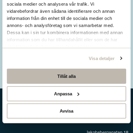
Missa inget från SNS.
sociala medier och analysera vår trafik. Vi
vidarebefordrar även sådana identifierare och annan
Prenumerera på vårt nyhetsbrev
information från din enhet till de sociala medier och
annons- och analysföretag som vi samarbetar med.
Ta del av våra senaste nyheter. Få nya
Dessa kan i sin tur kombinera informationen med annan
insikter och håll dig uppdaterad om viktiga
information som du har tillhandahållit eller som de har
samhällsfrågor.
samlat in när du har använt deras tjänster.
Visa detaljer
Prenumerera här
Tillåt alla
Anpassa
Avvisa
Jakobsbergsgatan 18