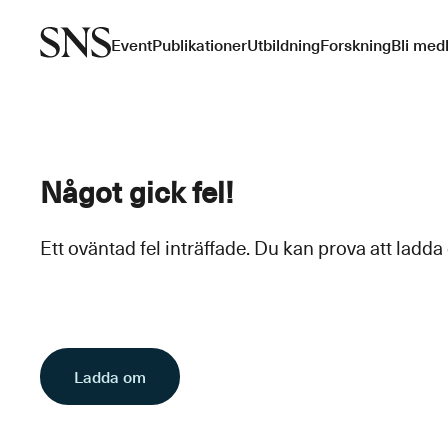
Event
Publikationer
Utbildning
Forskning
Bli med
Något gick fel!
Ett oväntad fel inträffade. Du kan prova att ladda
Ladda om