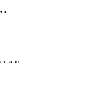
lem
 om sidan.