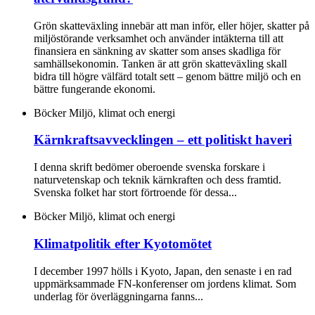
Grön skatteväxling innebär att man inför, eller höjer, skatter på
miljöstörande verksamhet och använder intäkterna till att
finansiera en sänkning av skatter som anses skadliga för
samhällsekonomin. Tanken är att grön skatteväxling skall
bidra till högre välfärd totalt sett – genom bättre miljö och en
bättre fungerande ekonomi.
Böcker
Miljö, klimat och energi
Kärnkraftsavvecklingen – ett politiskt haveri
I denna skrift bedömer oberoende svenska forskare i
naturvetenskap och teknik kärnkraften och dess framtid.
Svenska folket har stort förtroende för dessa...
Böcker
Miljö, klimat och energi
Klimatpolitik efter Kyotomötet
I december 1997 hölls i Kyoto, Japan, den senaste i en rad
uppmärksammade FN-konferenser om jordens klimat. Som
underlag för överläggningarna fanns...