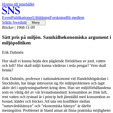
Hoppa till innehållet
Event
Publikationer
Utbildning
Forskning
Bli medlem
Sök
In Swedish
Meny
Böcker | 1968-11-09
Sätt pris på miljön. Samhällsekonomiska argument i
miljöpolitiken
Erik Dahmén
Hur skall vi kunna hejda den pågående förödelsen av jord, vatten
och luft? Hur skall miljö kunna värderas i reda pengar? Vem skall
betala?
Erik Dahmén, professor i nationalekonomi vid Handelshögskolan i
Stockholm, har länge intresserat sig för miljöproblemen och tagit
aktiv del i upplysningsarbetet kring dem. Han ser miljöförhållandena
som en viktig del av vår levnadsstandard: konsumtion av frisk luft,
rent vatten och tystnad är i princip helt jämställd med konsumtion av
bostad, kläder och böcker. Att tala om konflikter mellan
”naturvårdshänsyn” och ”ekonomiska hänsyn” är därför
meningslöst. Problemet är bland annat att finna praktiska möjligheter