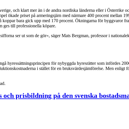
erige, och klart mer än i de andra nordiska länderna eller i Österrike oc
pel ökade priset på armeringsjärn med närmare 400 procent mellan 1995
 på koppar bara gick upp med 170 procent. Ökningarna för byggvaror fram
m ges till professionella köpare.
ör sifforna ser ut som de gör«, säger Mats Bergman, professor i nationa
rångå hyressättningsprincipen för nybyggda hyresrätter som infördes 2006
ktionskostnaderna i stället för en bruksvärdesjämförelse. Men enligt för
ad.
 och prisbildning på den svenska bostads