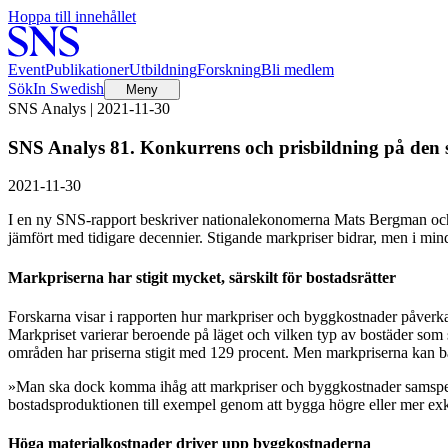
Hoppa till innehållet
Event
Publikationer
Utbildning
Forskning
Bli medlem
Sök
In Swedish
Meny
SNS Analys | 2021-11-30
SNS Analys 81. Konkurrens och prisbildning på den
2021-11-30
I en ny SNS-rapport beskriver nationalekonomerna Mats Bergman och 
jämfört med tidigare decennier. Stigande markpriser bidrar, men i min
Markpriserna har stigit mycket, särskilt för bostadsrätter
Forskarna visar i rapporten hur markpriser och byggkostnader påverka
Markpriset varierar beroende på läget och vilken typ av bostäder som 
områden har priserna stigit med 129 procent. Men markpriserna kan ba
»Man ska dock komma ihåg att markpriser och byggkostnader samspelar 
bostadsproduktionen till exempel genom att bygga högre eller mer exk
Höga materialkostnader driver upp byggkostnaderna