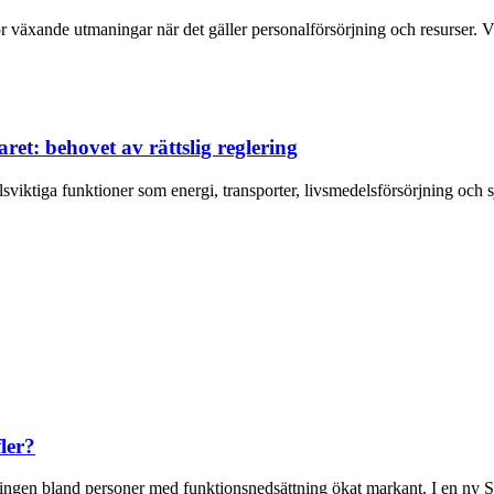
 växande utmaningar när det gäller personalförsörjning och resurser. Väl
ret: behovet av rättslig reglering
lsviktiga funktioner som energi, transporter, livsmedelsförsörjning och sj
ler?
ättningen bland personer med funktionsnedsättning ökat markant. I en ny