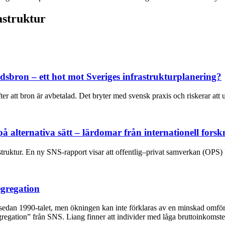
astruktur
sbron – ett hot mot Sveriges infrastrukturplanering?
er att bron är avbetalad. Det bryter med svensk praxis och riskerar att 
 alternativa sätt – lärdomar från internationell forsk
struktur. En ny SNS-rapport visar att offentlig–privat samverkan (OPS) k
gregation
sedan 1990-talet, men ökningen kan inte förklaras av en minskad omför
ation” från SNS. Liang finner att individer med låga bruttoinkomster i