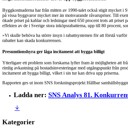
Byggkostnaderna har från mitten av 1990-talet också stigit mycket i Sv
på vissa byggvaror mycket mer än motsvarande råvarupriser. Till exem
ökade priset på kablar och ledningar med 650 procent trots att priset
effekten av de i Sverige stora inköpsrabatterna, upp till 80 procent, so
»Vi skulle behöva ha större insyn i rabattsystemen för att förstå varf
rabatter kan skada konkurrensen.
Presumtionshyra ger låga incitament att bygga billigt
Ytterligare ett problem som forskarna lyfter fram är möjligheten att f
rimlig avkastning på bostadsinvesteringar med utgångspunkt från produ
incitament att bygga billigt, vilket i sin tur kan driva upp priserna.
Rapporten ges ut inom SNS forskningsprojekt Hållbar samhällsbyggn
Ladda ner
:
SNS Analys 81. Konkurrens
Kategorier