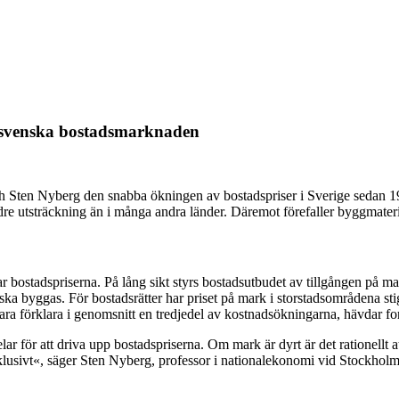
 svenska bostadsmarknaden
Sten Nyberg den snabba ökningen av bostadspriser i Sverige sedan 19
dre utsträckning än i många andra länder. Däremot förefaller byggmateri
r bostadspriserna. På lång sikt styrs bostadsutbudet av tillgången på
ska byggas. För bostadsrätter har priset på mark i storstadsområdena st
ra förklara i genomsnitt en tredjedel av kostnadsökningarna, hävdar fo
för att driva upp bostadspriserna. Om mark är dyrt är det rationellt a
lusivt«, säger Sten Nyberg, professor i nationalekonomi vid Stockholms