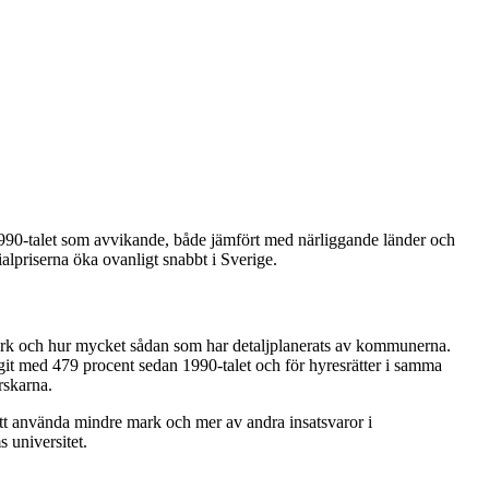
90-talet som avvikande, både jämfört med närliggande länder och
alpriserna öka ovanligt snabbt i Sverige.
 mark och hur mycket sådan som har detaljplanerats av kommunerna.
igit med 479 procent sedan 1990-talet och för hyresrätter i samma
rskarna.
tt använda mindre mark och mer av andra insatsvaror i
 universitet.