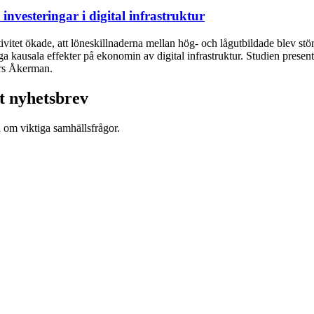
vesteringar i digital infrastruktur
itet ökade, att löneskillnaderna mellan hög- och lågutbildade blev störr
gga kausala effekter på ekonomin av digital infrastruktur. Studien pre
ers Åkerman.
t nyhetsbrev
d om viktiga samhällsfrågor.