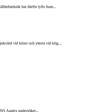
färdsteknik har därför lyfts fram...
ukvård vid kriser och ytterst vid krig....
 SNS Analys undersöker...