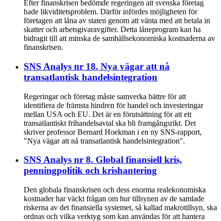
Efter finanskrisen bedömde regeringen att svenska företag
hade likviditetsproblem. Därför infördes möjligheten för
företagen att låna av staten genom att vänta med att betala in
skatter och arbetsgivaravgifter. Detta låneprogram kan ha
bidragit till att minska de samhällsekonomiska kostnaderna av
finanskrisen.
SNS Analys nr 18. Nya vägar att nå
transatlantisk handelsintegration
Regeringar och företag måste samverka bättre för att
identifiera de främsta hindren för handel och investeringar
mellan USA och EU. Det är en förutsättning för att ett
transatlantiskt frihandelsavtal ska bli framgångsrikt. Det
skriver professor Bernard Hoekman i en ny SNS-rapport,
"Nya vägar att nå transatlantisk handelsintegration".
SNS Analys nr 8. Global finansiell kris,
penningpolitik och krishantering
Den globala finanskrisen och dess enorma realekonomiska
kostnader har väckt frågan om hur tillsynen av de samlade
riskerna av det finansiella systemet, så kallad makrotillsyn, ska
ordnas och vilka verktyg som kan användas för att hantera