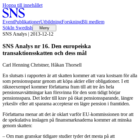
Hoppa till innehållet
Event
Publikationer
Utbildning
Forskning
Bli medlem
Sök
In Swedish
Meny
SNS Analys | 2013-12-12
SNS Analys nr 16. Den europeiska
transaktionsskatten och dess mål
Carl Henning Christner, Håkan Thorsell
En slutsats i rapporten är att skatten kommer att vara kostsam för alla
som pensionssparar genom att köpa aktier eller obligationer. I ett
räkneexempel kommer författarna fram till att tre års hela
pensionsavsättningar kan försvinna för den som tidigt börjar
pensionsspara. Det leder till krav på ökat pensionssparande, längre
yrkesliv eller att spararna accepterar en lägre pension i framtiden.
Författarna menar att det är oklart varför EU-kommissionen tror att
de spekulativa inslagen på finansmarknaderna kommer att minska
genom skatten:
– Om man granskar tidigare studier tyder det mesta på att