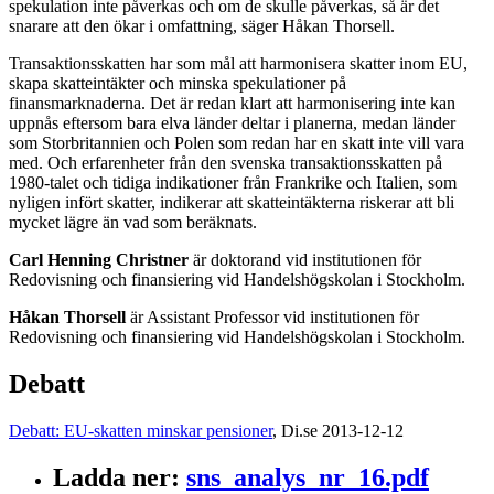
spekulation inte påverkas och om de skulle påverkas, så är det
snarare att den ökar i omfattning, säger Håkan Thorsell.
Transaktionsskatten har som mål att harmonisera skatter inom EU,
skapa skatteintäkter och minska spekulationer på
finansmarknaderna. Det är redan klart att harmonisering inte kan
uppnås eftersom bara elva länder deltar i planerna, medan länder
som Storbritannien och Polen som redan har en skatt inte vill vara
med. Och erfarenheter från den svenska transaktionsskatten på
1980-talet och tidiga indikationer från Frankrike och Italien, som
nyligen infört skatter, indikerar att skatteintäkterna riskerar att bli
mycket lägre än vad som beräknats.
Carl Henning Christner
är doktorand vid institutionen för
Redovisning och finansiering vid Handelshögskolan i Stockholm.
Håkan Thorsell
är Assistant Professor vid institutionen för
Redovisning och finansiering vid Handelshögskolan i Stockholm.
Debatt
Debatt: EU-skatten minskar pensioner
, Di.se 2013-12-12
Ladda ner
:
sns_analys_nr_16.pdf