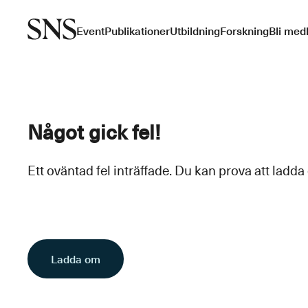
Event
Publikationer
Utbildning
Forskning
Bli med
Något gick fel!
Ett oväntad fel inträffade. Du kan prova att ladda
Ladda om