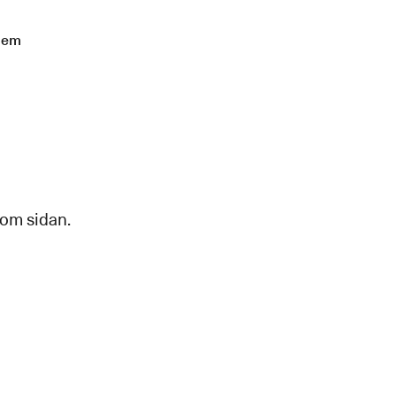
lem
 om sidan.