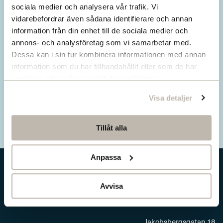
Missa inget från SNS.
sociala medier och analysera vår trafik. Vi
vidarebefordrar även sådana identifierare och annan
Prenumerera på vårt nyhetsbrev
information från din enhet till de sociala medier och
annons- och analysföretag som vi samarbetar med.
Ta del av våra senaste nyheter. Få nya
Dessa kan i sin tur kombinera informationen med annan
insikter och håll dig uppdaterad om viktiga
information som du har tillhandahållit eller som de har
samhällsfrågor.
samlat in när du har använt deras tjänster.
Visa detaljer
Prenumerera här
Tillåt alla
Anpassa
Avvisa
Jakobsbergsgatan 18