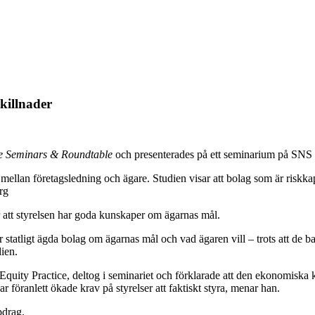
skillnader
 Seminars & Roundtable
och presenterades på ett seminarium på SNS 
mellan företagsledning och ägare. Studien visar att bolag som är riskkap
rg
er att styrelsen har goda kunskaper om ägarnas mål.
r statligt ägda bolag om ägarnas mål och vad ägaren vill – trots att de
ien.
uity Practice, deltog i seminariet och förklarade att den ekonomiska k
ar föranlett ökade krav på styrelser att faktiskt styra, menar han.
pdrag.