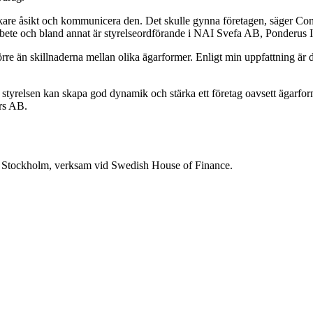
are åsikt och kommunicera den. Det skulle gynna företagen, säger Co
earbete och bland annat är styrelseordförande i NAI Svefa AB, Ponder
törre än skillnaderna mellan olika ägarformer. Enligt min uppfattning är d
 styrelsen kan skapa god dynamik och stärka ett företag oavsett ägarfo
rs AB.
 i Stockholm, verksam vid Swedish House of Finance.