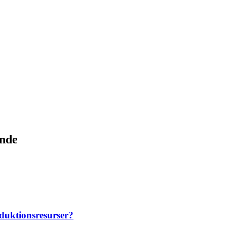
ande
duktionsresurser?