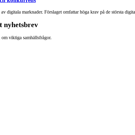
och konkurrens
v digitala marknader. Förslaget omfattar höga krav på de största digital
t nyhetsbrev
d om viktiga samhällsfrågor.