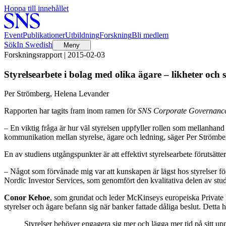
Hoppa till innehållet
Event
Publikationer
Utbildning
Forskning
Bli medlem
Sök
In Swedish
Meny
Forskningsrapport | 2015-02-03
Styrelsearbete i bolag med olika ägare – likheter och 
Per Strömberg, Helena Levander
Rapporten har tagits fram inom ramen för
SNS Corporate Governance
– En viktig fråga är hur väl styrelsen uppfyller rollen som mellanhand 
kommunikation mellan styrelse, ägare och ledning, säger Per Strömbe
En av studiens utgångspunkter är att effektivt styrelsearbete förutsätt
– Något som förvånade mig var att kunskapen är lägst hos styrelser fö
Nordic Investor Services, som genomfört den kvalitativa delen av stud
Conor Kehoe
, som grundat och leder McKinseys europeiska Private Eq
styrelser och ägare befann sig när banker fattade dåliga beslut. Detta h
Styrelser behöver engagera sig mer och lägga mer tid på sitt up