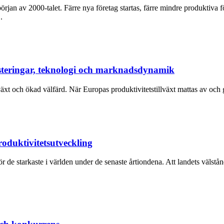
örjan av 2000-talet. Färre nya företag startas, färre mindre produktiva 
.
vesteringar, teknologi och marknadsdynamik
illväxt och ökad välfärd. När Europas produktivitetstillväxt mattas av oc
oduktivitetsutveckling
 de starkaste i världen under de senaste årtiondena. Att landets välstå