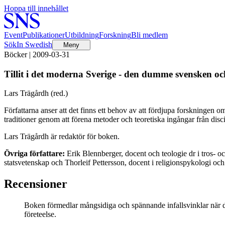
Hoppa till innehållet
Event
Publikationer
Utbildning
Forskning
Bli medlem
Sök
In Swedish
Meny
Böcker | 2009-03-31
Tillit i det moderna Sverige - den dumme svensken o
Lars Trägårdh (red.)
Författarna anser att det finns ett behov av att fördjupa forskningen
traditioner genom att förena metoder och teoretiska ingångar från disci
Lars Trägårdh är redaktör för boken.
Övriga författare:
Erik Blennberger, docent och teologie dr i tros- o
statsvetenskap och Thorleif Pettersson, docent i religionspykologi och 
Recensioner
Boken förmedlar mångsidiga och spännande infallsvinklar när det 
företeelse.