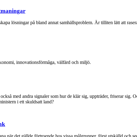
utmaningar
 skapa lösningar på bland annat samhällsproblem. Är tilliten lätt att raser
ekonomi, innovationsförmåga, välfärd och miljö.
ckså med andra signaler som hur de klär sig, uppträder, friserar sig. Oc
nistern i ett skuldsatt land?
nk
a när det gällde förtroende hos vissa målgrupper, först utskälld och 