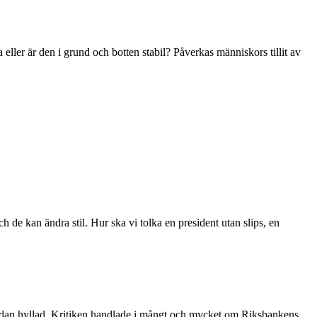
a eller är den i grund och botten stabil? Påverkas människors tillit av
h de kan ändra stil. Hur ska vi tolka en president utan slips, en
sedan hyllad. Kritiken handlade i mångt och mycket om Riksbankens