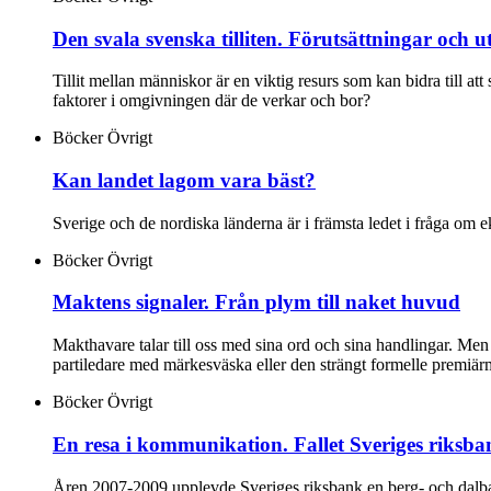
Den svala svenska tilliten. Förutsättningar och 
Tillit mellan människor är en viktig resurs som kan bidra till att
faktorer i omgivningen där de verkar och bor?
Böcker
Övrigt
Kan landet lagom vara bäst?
Sverige och de nordiska länderna är i främsta ledet i fråga om 
Böcker
Övrigt
Maktens signaler. Från plym till naket huvud
Makthavare talar till oss med sina ord och sina handlingar. Men o
partiledare med märkesväska eller den strängt formelle premiärmi
Böcker
Övrigt
En resa i kommunikation. Fallet Sveriges riksba
Åren 2007-2009 upplevde Sveriges riksbank en berg- och dalban