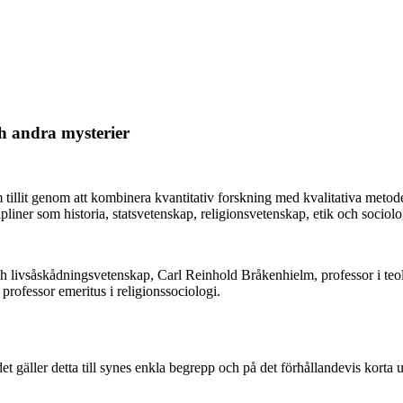
ch andra mysterier
 om tillit genom att kombinera kvantitativ forskning med kvalitativa met
pliner som historia, statsvetenskap, religionsvetenskap, etik och sociolo
ch livsåskådningsvetenskap, Carl Reinhold Bråkenhielm, professor i teol
professor emeritus i religionssociologi.
gäller detta till synes enkla begrepp och på det förhållandevis korta ut