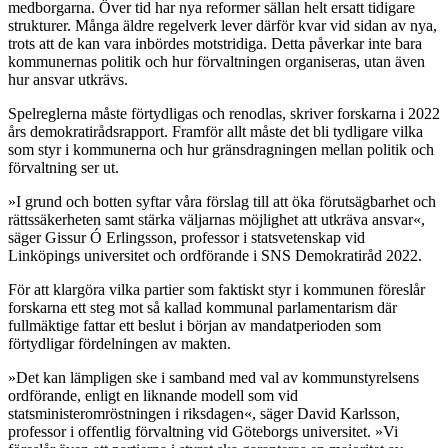
medborgarna. Över tid har nya reformer sällan helt ersatt tidigare
strukturer. Många äldre regelverk lever därför kvar vid sidan av nya,
trots att de kan vara inbördes motstridiga. Detta påverkar inte bara
kommunernas politik och hur förvaltningen organiseras, utan även
hur ansvar utkrävs.
Spelreglerna måste förtydligas och renodlas, skriver forskarna i 2022
års demokratirådsrapport. Framför allt måste det bli tydligare vilka
som styr i kommunerna och hur gränsdragningen mellan politik och
förvaltning ser ut.
»I grund och botten syftar våra förslag till att öka förutsägbarhet och
rättssäkerheten samt stärka väljarnas möjlighet att utkräva ansvar«,
säger Gissur Ó Erlingsson, professor i statsvetenskap vid
Linköpings universitet och ordförande i SNS Demokratiråd 2022.
För att klargöra vilka partier som faktiskt styr i kommunen föreslår
forskarna ett steg mot så kallad kommunal parlamentarism där
fullmäktige fattar ett beslut i början av mandatperioden som
förtydligar fördelningen av makten.
»Det kan lämpligen ske i samband med val av kommunstyrelsens
ordförande, enligt en liknande modell som vid
statsministeromröstningen i riksdagen«, säger David Karlsson,
professor i offentlig förvaltning vid Göteborgs universitet. »Vi