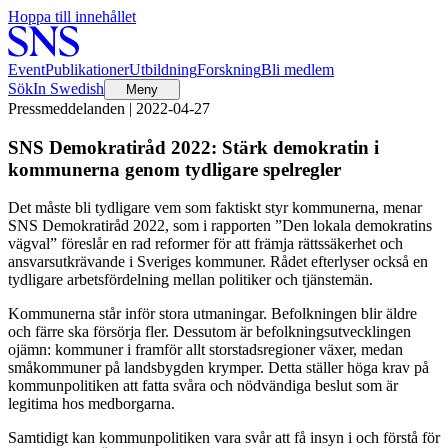
Hoppa till innehållet
Event
Publikationer
Utbildning
Forskning
Bli medlem
Sök
In Swedish
Meny
Pressmeddelanden | 2022-04-27
SNS Demokratiråd 2022: Stärk demokratin i
kommunerna genom tydligare spelregler
Det måste bli tydligare vem som faktiskt styr kommunerna, menar
SNS Demokratiråd 2022, som i rapporten ”Den lokala demokratins
vägval” föreslår en rad reformer för att främja rättssäkerhet och
ansvarsutkrävande i Sveriges kommuner. Rådet efterlyser också en
tydligare arbetsfördelning mellan politiker och tjänstemän.
Kommunerna står inför stora utmaningar. Befolkningen blir äldre
och färre ska försörja fler. Dessutom är befolkningsutvecklingen
ojämn: kommuner i framför allt storstadsregioner växer, medan
småkommuner på landsbygden krymper. Detta ställer höga krav på
kommunpolitiken att fatta svåra och nödvändiga beslut som är
legitima hos medborgarna.
Samtidigt kan kommunpolitiken vara svår att få insyn i och förstå för