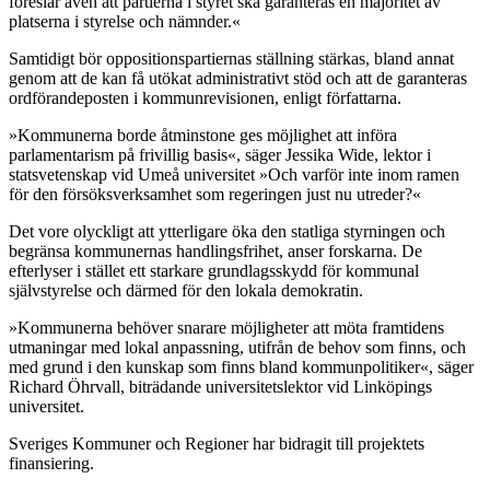
föreslår även att partierna i styret ska garanteras en majoritet av
platserna i styrelse och nämnder.«
Samtidigt bör oppositionspartiernas ställning stärkas, bland annat
genom att de kan få utökat administrativt stöd och att de garanteras
ordförandeposten i kommunrevisionen, enligt författarna.
»Kommunerna borde åtminstone ges möjlighet att införa
parlamentarism på frivillig basis«, säger Jessika Wide, lektor i
statsvetenskap vid Umeå universitet »Och varför inte inom ramen
för den försöksverksamhet som regeringen just nu utreder?«
Det vore olyckligt att ytterligare öka den statliga styrningen och
begränsa kommunernas handlingsfrihet, anser forskarna. De
efterlyser i stället ett starkare grundlagsskydd för kommunal
självstyrelse och därmed för den lokala demokratin.
»Kommunerna behöver snarare möjligheter att möta framtidens
utmaningar med lokal anpassning, utifrån de behov som finns, och
med grund i den kunskap som finns bland kommunpolitiker«, säger
Richard Öhrvall, biträdande universitetslektor vid Linköpings
universitet.
Sveriges Kommuner och Regioner har bidragit till projektets
finansiering.