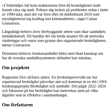
»I Södertäljes fall kom reaktionerna först då brottsligheten hade
hunnit växa sig stark. Polisen såg tecken på problemen redan i slutet
av 1990-talet, men det var först efter ett dubbelmord 2010 som
myndigheterna tog krafttag mot kriminaliteten«, säger Carina
Gunnarson.
Långsiktigt behövs även förebyggande arbete som ökar samhällets
motståndskraft. Då handlar det om breda insatser för att motverka
värderingar och vanor som gynnar den organiserade brottsligheten,
menar Gunnarson.
Dessutom behöver forskarsamhället bidra med ökad kunskap om
hur de svenska samhällssystemens sårbarhet kan minskas.
Om projektet
Rapporten
Den sårbara staten. En forskningsöversikt om hur
organiserad brottslighet påverkar stat och kommun
är en del i SNS
forskningsprojekt Brottslighet och samhälle. Det pågår 2022–2024
och fokuserar på hur brottslighet kan motverkas samt på vilka
åtgärder som är effektiva i sammanhanget.
Om författaren