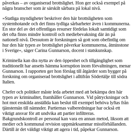
påverkas – av organiserad brottslighet. Hon ger också exempel på
några branscher som är särskilt sårbara på lokal nivå.
»Statliga myndigheter beskriver den här brottsligheten som
systemhotande och det finns tydliga sårbarheter även i kommunerna.
En stor del av det offentligas resurser fördelas lokalt samtidigt som
det ofta finns mindre kontroll och mediebevakning där än på
nationell nivå. Dessutom är forskningen så gott som obefintlig om
hur den här typen av brottslighet påverkar kommunerna, åtminstone
i Sverige«, säger Carina Gunnarson, docent i statskunskap.
Kriminella kan dra nytta av den öppenhet och tillgänglighet som
traditionellt har ansetts hämma korruption inom förvaltningen, menar
Gunnarson. I rapporten ger hon förslag till åtgärder som bygger på
forskning om organiserad brottslighet i alltifrån Södertälje till södra
Italien.
Chefer och politiker måste leda arbetet med att bekämpa den här
typen av kriminalitet, framhåller Gunnarson. Vid påtryckningar och
hot mot enskilda anställda kan beslut till exempel behöva lyftas från
tjänstemän till nämnder. Partiernas valberedningar har också ett
viktigt ansvar för att undvika att partier infiltreras.
Bakgrundskontroll av personal kan vara en annan metod, liksom att
medier och kommunal revision uppmärksammar missförhållanden.
Därtill är det väldigt viktigt att agera i tid, påpekar Gunnarson.