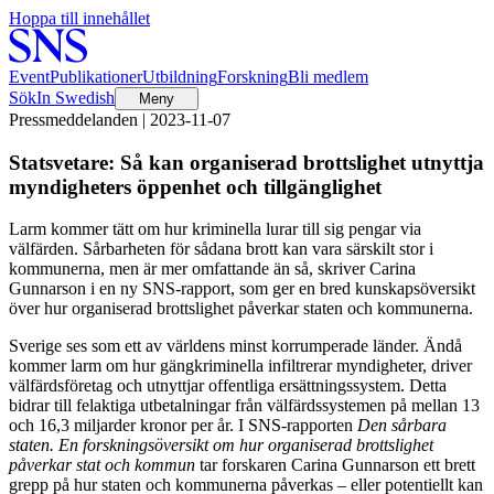
Hoppa till innehållet
Event
Publikationer
Utbildning
Forskning
Bli medlem
Sök
In Swedish
Meny
Pressmeddelanden | 2023-11-07
Statsvetare: Så kan organiserad brottslighet utnyttja
myndigheters öppenhet och tillgänglighet
Larm kommer tätt om hur kriminella lurar till sig pengar via
välfärden. Sårbarheten för sådana brott kan vara särskilt stor i
kommunerna, men är mer omfattande än så, skriver Carina
Gunnarson i en ny SNS-rapport, som ger en bred kunskapsöversikt
över hur organiserad brottslighet påverkar staten och kommunerna.
Sverige ses som ett av världens minst korrumperade länder. Ändå
kommer larm om hur gängkriminella infiltrerar myndigheter, driver
välfärdsföretag och utnyttjar offentliga ersättningssystem. Detta
bidrar till felaktiga utbetalningar från välfärdssystemen på mellan 13
och 16,3 miljarder kronor per år. I SNS-rapporten
Den sårbara
staten. En forskningsöversikt om hur organiserad brottslighet
påverkar stat och kommun
tar forskaren Carina Gunnarson ett brett
grepp på hur staten och kommunerna påverkas – eller potentiellt kan