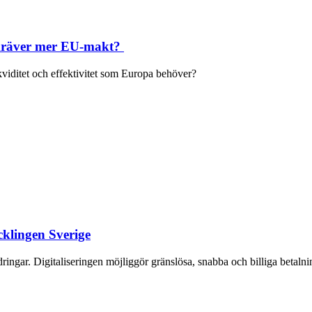
m kräver mer EU-makt?
kviditet och effektivitet som Europa behöver?
cklingen Sverige
gar. Digitaliseringen möjliggör gränslösa, snabba och billiga betalninga