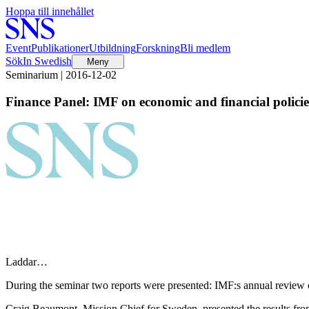
Hoppa till innehållet
Event
Publikationer
Utbildning
Forskning
Bli medlem
Sök
In Swedish
Meny
Seminarium | 2016-12-02
Finance Panel: IMF on economic and financial polici
Laddar…
During the seminar two reports were presented: IMF:s annual review 
Craig Beaumont, Mission Chief for Sweden, presented the results from 