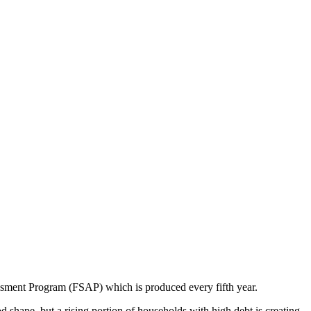
ssment Program (FSAP) which is produced every fifth year.
shape, but a rising portion of households with high debt is creating