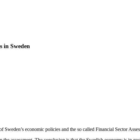
es in Sweden
of Sweden’s economic policies and the so called Financial Sector Asse
the assessment. The conclusion is that the Swedish economy is in good 