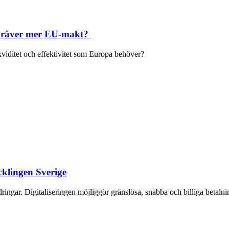
m kräver mer EU-makt?
kviditet och effektivitet som Europa behöver?
cklingen Sverige
gar. Digitaliseringen möjliggör gränslösa, snabba och billiga betalninga