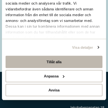
Missa inget från SNS.
sociala medier och analysera vår trafik. Vi
vidarebefordrar även sådana identifierare och annan
Prenumerera på vårt nyhetsbrev
information från din enhet till de sociala medier och
annons- och analysföretag som vi samarbetar med.
Ta del av våra senaste nyheter. Få nya
Dessa kan i sin tur kombinera informationen med annan
insikter och håll dig uppdaterad om viktiga
information som du har tillhandahållit eller som de har
samhällsfrågor.
samlat in när du har använt deras tjänster.
Visa detaljer
Prenumerera här
Tillåt alla
Anpassa
Avvisa
Jakobsbergsgatan 18