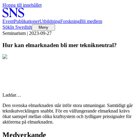
Hoppa till innehållet
Event
Publikationer
Utbildning
Forskning
Bli medlem
Sök
In Swedish
Meny
Seminarium | 2023-09-27
Hur kan elmarknaden bli mer teknikneutral?
Laddar…
Den svenska elmarknaden står inför stora utmaningar. Samtidigt går
teknikutvecklingen snabbt. För en välfungerande elmarknad krävs
ökat samspel mellan olika kraftsystem och tydligare prissignaler för
aktörerna på elmarknaden.
Medverkande