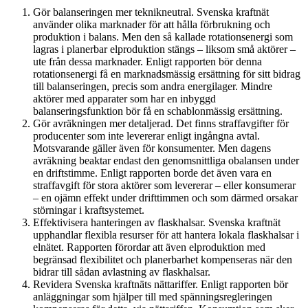
Gör balanseringen mer teknikneutral. Svenska kraftnät
använder olika marknader för att hålla förbrukning och
produktion i balans. Men den så kallade rotationsenergi som
lagras i planerbar elproduktion stängs – liksom små aktörer –
ute från dessa marknader. Enligt rapporten bör denna
rotationsenergi få en marknadsmässig ersättning för sitt bidrag
till balanseringen, precis som andra energilager. Mindre
aktörer med apparater som har en inbyggd
balanseringsfunktion bör få en schablonmässig ersättning.
Gör avräkningen mer detaljerad. Det finns straffavgifter för
producenter som inte levererar enligt ingångna avtal.
Motsvarande gäller även för konsumenter. Men dagens
avräkning beaktar endast den genomsnittliga obalansen under
en driftstimme. Enligt rapporten borde det även vara en
straffavgift för stora aktörer som levererar – eller konsumerar
– en ojämn effekt under drifttimmen och som därmed orsakar
störningar i kraftsystemet.
Effektivisera hanteringen av flaskhalsar. Svenska kraftnät
upphandlar flexibla resurser för att hantera lokala flaskhalsar i
elnätet. Rapporten förordar att även elproduktion med
begränsad flexibilitet och planerbarhet kompenseras när den
bidrar till sådan avlastning av flaskhalsar.
Revidera Svenska kraftnäts nättariffer. Enligt rapporten bör
anläggningar som hjälper till med spänningsregleringen