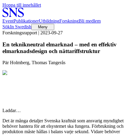
Hoppa till innehållet
Event
Publikationer
Utbildning
Forskning
Bli medlem
Sök
In Swedish
Meny
Forskningsrapport | 2023-09-27
En teknikneutral elmarknad – med en effektiv
elmarknadsdesign och nättariffstruktur
Pär Holmberg, Thomas Tangerås
Laddar…
Det är många detaljer Svenska kraftnät som ansvarig myndighet
behöver hantera för att elsystemet ska fungera. Förbrukning och
produktion måste hållas i balans varje sekund. Vidare behöver