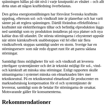
spänningen hållas på rätt nivå i varje knutpunkt av elnätet – och allt
detta utan att någon kraftledning överbelastas.
Den gröna energiomställningen har försvårat Svenska kraftnäts
uppdrag, eftersom sol- och vindkraft inte är planerbar och har varit
sämre på att reglera spänningen. Därtill förändras effektflödena i
kraftnätet när elektrifieringen tilltar och befintlig elproduktion läggs
ned samtidigt som ny produktion installeras på nya platser och nya
kablar dras till utlandet. De största störningarna i elsystemet uppstår
när större kärnkraftverk snabbstoppas vid fel eller när flera
vindkraftverk stoppas samtidigt under en storm. Sverige har en
störningsreserv som står redo dygnet runt för att parera sådana
störningar.
Samtidigt finns möjligheter för sol- och vindkraft att leverera
ytterligare systemtjänster och det är tekniskt möjligt för sol-, vind-
och kärnkraft att minska sina störningar. Enligt rapporten skulle
utmaningarna i systemet minska om elmarknaden blev mer
teknikneutral. På en teknikneutral elmarknad får producenter en
marknadsmässig kompensation för el och systemtjänster de
levererar, samtidigt som de betalar för störningarna de orsakar.
Motsvarande gäller för konsumenterna.
Rekommendationer