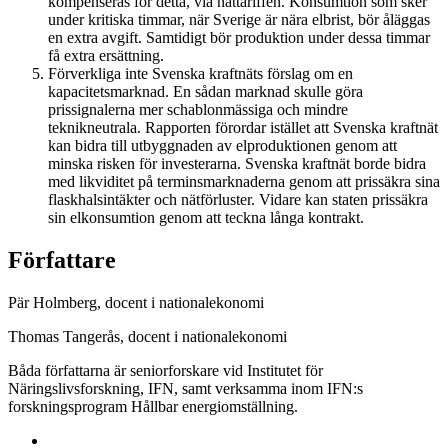
kompenseras för detta, via nättariffen. Konsumtion som sker
under kritiska timmar, när Sverige är nära elbrist, bör åläggas
en extra avgift. Samtidigt bör produktion under dessa timmar
få extra ersättning.
Förverkliga inte Svenska kraftnäts förslag om en
kapacitetsmarknad. En sådan marknad skulle göra
prissignalerna mer schablonmässiga och mindre
teknikneutrala. Rapporten förordar istället att Svenska kraftnät
kan bidra till utbyggnaden av elproduktionen genom att
minska risken för investerarna. Svenska kraftnät borde bidra
med likviditet på terminsmarknaderna genom att prissäkra sina
flaskhalsintäkter och nätförluster. Vidare kan staten prissäkra
sin elkonsumtion genom att teckna långa kontrakt.
Författare
Pär Holmberg, docent i nationalekonomi
Thomas Tangerås, docent i nationalekonomi
Båda författarna är seniorforskare vid Institutet för
Näringslivsforskning, IFN, samt verksamma inom IFN:s
forskningsprogram Hållbar energiomställning.