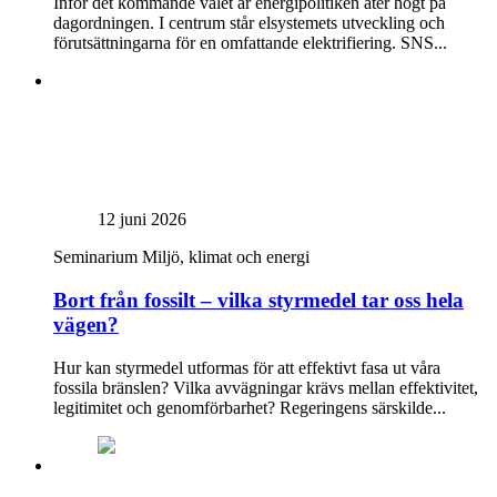
Inför det kommande valet är energipolitiken åter högt på
dagordningen. I centrum står elsystemets utveckling och
förutsättningarna för en omfattande elektrifiering. SNS...
12 juni 2026
Seminarium
Miljö, klimat och energi
Bort från fossilt – vilka styrmedel tar oss hela
vägen?
Hur kan styrmedel utformas för att effektivt fasa ut våra
fossila bränslen? Vilka avvägningar krävs mellan effektivitet,
legitimitet och genomförbarhet? Regeringens särskilde...