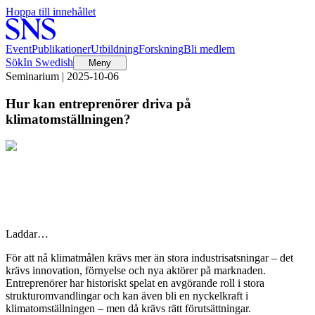
Hoppa till innehållet
Event
Publikationer
Utbildning
Forskning
Bli medlem
Sök
In Swedish
Meny
Seminarium | 2025-10-06
Hur kan entreprenörer driva på
klimatomställningen?
Laddar…
För att nå klimatmålen krävs mer än stora industrisatsningar – det
krävs innovation, förnyelse och nya aktörer på marknaden.
Entreprenörer har historiskt spelat en avgörande roll i stora
strukturomvandlingar och kan även bli en nyckelkraft i
klimatomställningen – men då krävs rätt förutsättningar.