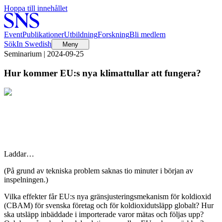
Hoppa till innehållet
Event
Publikationer
Utbildning
Forskning
Bli medlem
Sök
In Swedish
Meny
Seminarium | 2024-09-25
Hur kommer EU:s nya klimattullar att fungera?
Laddar…
(På grund av tekniska problem saknas tio minuter i början av
inspelningen.)
Vilka effekter får EU:s nya gränsjusteringsmekanism för koldioxid
(CBAM) för svenska företag och för koldioxidutsläpp globalt? Hur
ska utsläpp inbäddade i importerade varor mätas och följas upp?